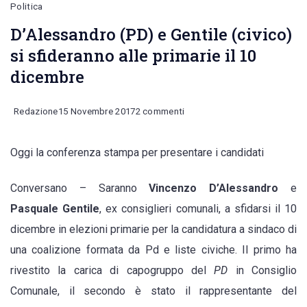
Politica
D’Alessandro (PD) e Gentile (civico)
si sfideranno alle primarie il 10
dicembre
su
Redazione
15 Novembre 2017
2 commenti
D’Alessandro
Oggi la conferenza stampa per presentare i candidati
(PD)
e
Conversano – Saranno
Vincenzo
D’Alessandro
e
Gentile
Pasquale
Gentile
, ex consiglieri comunali, a sfidarsi il 10
(civico)
dicembre in elezioni primarie per la candidatura a sindaco di
si
una coalizione formata da Pd e liste civiche. Il primo ha
sfideranno
rivestito la carica di capogruppo del
PD
in Consiglio
alle
Comunale, il secondo è stato il rappresentante del
primarie