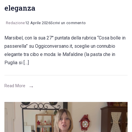
eleganza
on
Redazione
12 Aprile 2026
Scrivi un commento
Le
Marsibel, con la sua 27° puntata della rubrica “Cosa bolle in
Mafaldine
passerella” su Oggiconversano.it, sceglie un connubio
di
elegante tra cibo e moda: le Mafaldine (la pasta che in
San
Puglia si […]
Giuseppe
e
i
Read More
colletti
arricciati
delle
sfilate
di