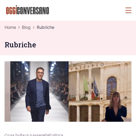
Skip
OggiConversano
to
content
Home
Blog
Rubriche
Rubriche
Cosa bolle in passerella
Politica