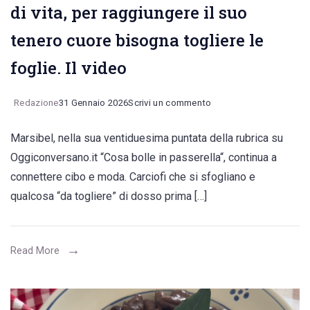
di vita, per raggiungere il suo
tenero cuore bisogna togliere le
foglie. Il video
on
Redazione
31 Gennaio 2026
Scrivi un commento
Marsibel:
Marsibel, nella sua ventiduesima puntata della rubrica su
il
Oggiconversano.it “Cosa bolle in passerella“, continua a
carciofo
connettere cibo e moda. Carciofi che si sfogliano e
come
qualcosa “da togliere” di dosso prima […]
metafora
di
vita,
Read More
per
raggiungere
il