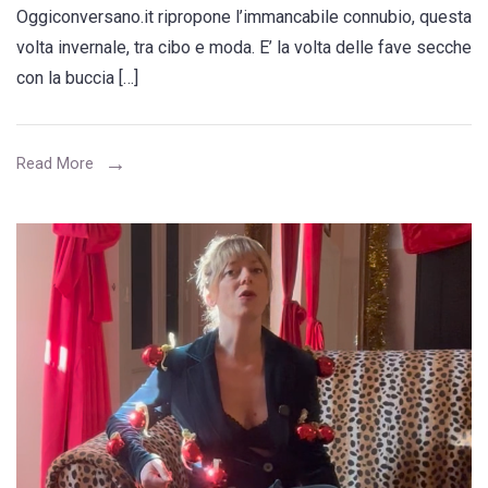
Oggiconversano.it ripropone l’immancabile connubio, questa
secche
volta invernale, tra cibo e moda. E’ la volta delle fave secche
con
con la buccia […]
la
buccia
e
Read More
cinque
idee
per
vestirsi
a
gennaio