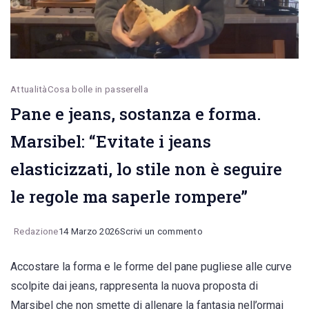
dolci
alle
camicie
sempre
Attualità
Cosa bolle in passerella
di
Pane e jeans, sostanza e forma.
moda
Marsibel: “Evitate i jeans
elasticizzati, lo stile non è seguire
le regole ma saperle rompere”
on
Redazione
14 Marzo 2026
Scrivi un commento
Pane
Accostare la forma e le forme del pane pugliese alle curve
e
scolpite dai jeans, rappresenta la nuova proposta di
jeans,
Marsibel che non smette di allenare la fantasia nell’ormai