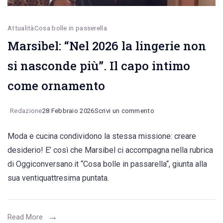
ma
saperle
Attualità
Cosa bolle in passerella
rompere”
Marsibel: “Nel 2026 la lingerie non
si nasconde più”. Il capo intimo
come ornamento
on
Redazione
28 Febbraio 2026
Scrivi un commento
Marsibel:
Moda e cucina condividono la stessa missione: creare
“Nel
desiderio! E’ così che Marsibel ci accompagna nella rubrica
2026
di Oggiconversano.it “Cosa bolle in passarella“, giunta alla
la
sua ventiquattresima puntata.
lingerie non
si
nasconde
Read More