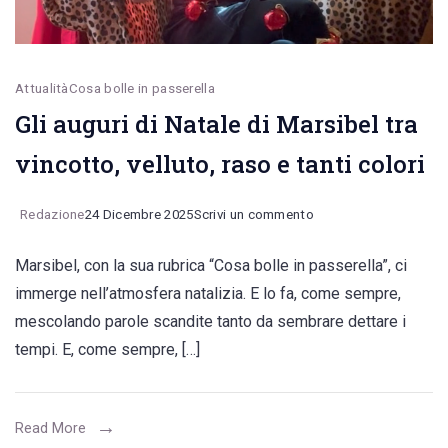
Attualità
Cosa bolle in passerella
Gli auguri di Natale di Marsibel tra
vincotto, velluto, raso e tanti colori
on
Redazione
24 Dicembre 2025
Scrivi un commento
Gli
Marsibel, con la sua rubrica “Cosa bolle in passerella”, ci
auguri
immerge nell’atmosfera natalizia. E lo fa, come sempre,
di
mescolando parole scandite tanto da sembrare dettare i
Natale
tempi. E, come sempre, […]
di
Marsibel
tra
Read More