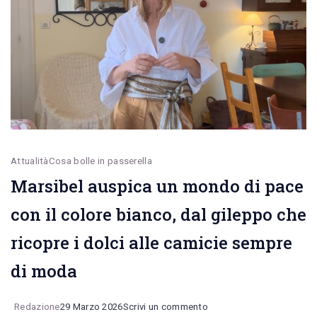
moda.
Marsibel
tra
tradizione
ed
eleganza
Attualità
Cosa bolle in passerella
Marsibel auspica un mondo di pace
con il colore bianco, dal gileppo che
ricopre i dolci alle camicie sempre
di moda
on
Redazione
29 Marzo 2026
Scrivi un commento