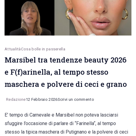
podistica
Attualità
Cosa bolle in passerella
Marsibel tra tendenze beauty 2026
e F(f)arinella, al tempo stesso
maschera e polvere di ceci e grano
on
Redazione
12 Febbraio 2026
Scrivi un commento
Marsibel
E’ tempo di Carnevale e Marsibel non poteva lasciarsi
tra
sfuggire l’occasione di parlare di “Farinella“, al tempo
tendenze
stesso la tipica maschera di Putignano e la polvere di ceci
beauty