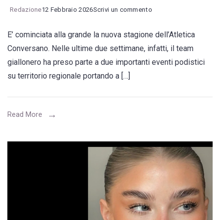
on
Redazione
12 Febbraio 2026
Scrivi un commento
L’Atletica
E’ cominciata alla grande la nuova stagione dell’Atletica
Conversano
Conversano. Nelle ultime due settimane, infatti, il team
si
giallonero ha preso parte a due importanti eventi podistici
afferma
su territorio regionale portando a […]
in
giro
per
Read More
la
Puglia,
comincia
alla
grande
la
stagione