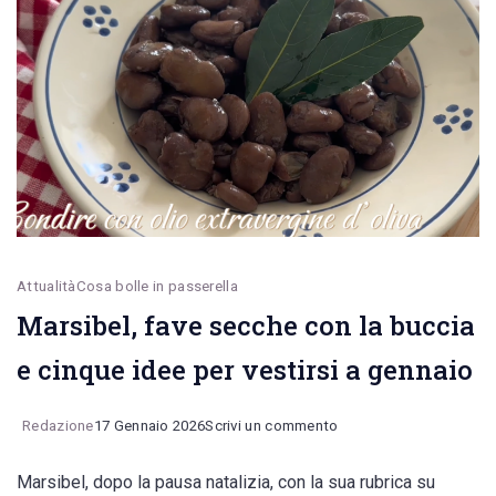
suo
tenero
cuore
bisogna
togliere
le
foglie.
Il
Attualità
Cosa bolle in passerella
video
Marsibel, fave secche con la buccia
e cinque idee per vestirsi a gennaio
on
Redazione
17 Gennaio 2026
Scrivi un commento
Marsibel,
Marsibel, dopo la pausa natalizia, con la sua rubrica su
fave