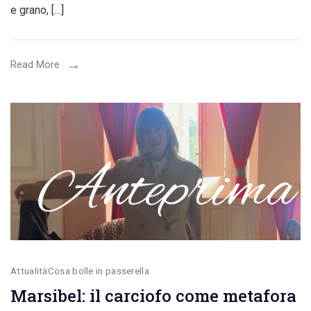
e grano, […]
2026
e
F(f)arinella,
Read More
al
tempo
stesso
maschera
e
polvere
di
ceci
e
grano
Attualità
Cosa bolle in passerella
Marsibel: il carciofo come metafora