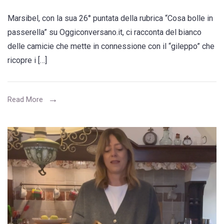
Marsibel
Marsibel, con la sua 26° puntata della rubrica “Cosa bolle in
auspica
passerella” su Oggiconversano.it, ci racconta del bianco
un
delle camicie che mette in connessione con il “gileppo” che
mondo
ricopre i […]
di
pace
con
Read More
il
colore
bianco,
dal
gileppo
che
ricopre
i