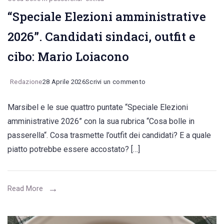
“Speciale Elezioni amministrative
2026”. Candidati sindaci, outfit e
cibo: Mario Loiacono
on
Redazione
28 Aprile 2026
Scrivi un commento
“Speciale
Marsibel e le sue quattro puntate “Speciale Elezioni
Elezioni
amministrative 2026” con la sua rubrica “Cosa bolle in
amministrative
passerella“. Cosa trasmette l’outfit dei candidati? E a quale
2026”.
piatto potrebbe essere accostato? […]
Candidati
sindaci,
outfit
Read More
e
cibo: