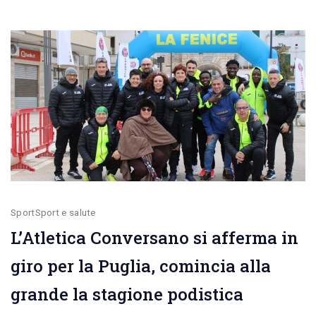
più”.
Il
capo
intimo
come
ornamento
Sport
Sport e salute
L’Atletica Conversano si afferma in
giro per la Puglia, comincia alla
grande la stagione podistica