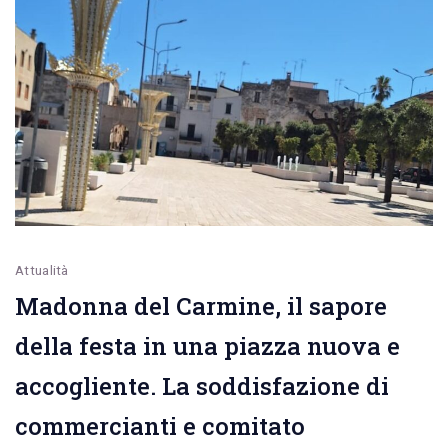
Decaro
al
Libro
Possibile
di
Polignano
Attualità
Madonna del Carmine, il sapore
della festa in una piazza nuova e
accogliente. La soddisfazione di
commercianti e comitato