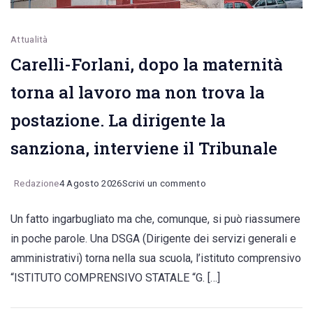
Attualità
Carelli-Forlani, dopo la maternità
torna al lavoro ma non trova la
postazione. La dirigente la
sanziona, interviene il Tribunale
on
Redazione
4 Agosto 2026
Scrivi un commento
Carelli-
Un fatto ingarbugliato ma che, comunque, si può riassumere
Forlani,
in poche parole. Una DSGA (Dirigente dei servizi generali e
dopo
amministrativi) torna nella sua scuola, l’istituto comprensivo
la
“ISTITUTO COMPRENSIVO STATALE “G. […]
maternità
torna