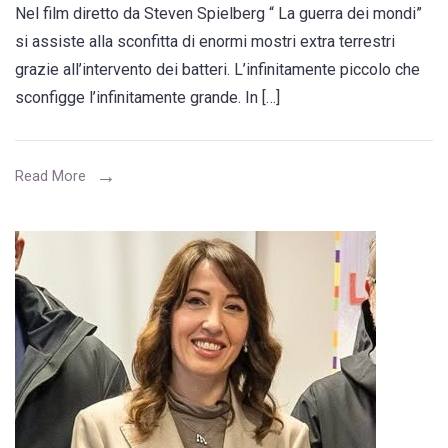
Nel film diretto da Steven Spielberg “ La guerra dei mondi”
il
si assiste alla sconfitta di enormi mostri extra terrestri
2050
grazie all’intervento dei batteri. L’infinitamente piccolo che
i
sconfigge l’infinitamente grande. In […]
decessi
legati
all’antibiotico-
Read More
resistenza
potrebbero
raggiungere
quelli
causati
dal
cancro”.
L’intervista
alla