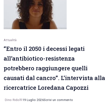
Gungolo
diceva:
“Non
sono
d’accordo”
Attualità
“Entro il 2050 i decessi legati
all’antibiotico-resistenza
potrebbero raggiungere quelli
causati dal cancro”. L’intervista alla
ricercatrice Loredana Capozzi
on
Dino Ridolfi
19 Luglio 2026
Scrivi un commento
“Entro