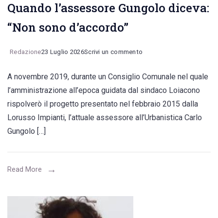
Quando l’assessore Gungolo diceva:
“Non sono d’accordo”
on
Redazione
23 Luglio 2026
Scrivi un commento
Undici
A novembre 2019, durante un Consiglio Comunale nel quale
anni
l’amministrazione all’epoca guidata dal sindaco Loiacono
per
rispolverò il progetto presentato nel febbraio 2015 dalla
approvare
Lorusso Impianti, l’attuale assessore all’Urbanistica Carlo
il
Gungolo […]
progetto
di
pubblica
Read More
illuminazione.
Quando
l’assessore