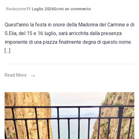
on
Redazione
11 Luglio 2026
Scrivi un commento
Madonna
Quest’anno la festa in onore della Madonna del Carmine e di
del
S.Elia, del 15 e 16 luglio, sarà arricchita dalla presenza
Carmine,
imponente di una piazza finalmente degna di questo nome.
il
[…]
sapore
della
festa
Read More
in
una
piazza
nuova
e
accogliente.
La