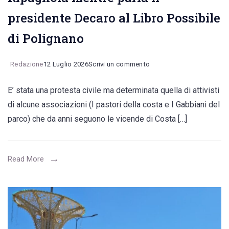
presidente Decaro al Libro Possibile
di Polignano
on
Redazione
12 Luglio 2026
Scrivi un commento
Protesta
E’ stata una protesta civile ma determinata quella di attivisti
sul
di alcune associazioni (I pastori della costa e I Gabbiani del
destino
parco) che da anni seguono le vicende di Costa […]
di
Costa
Ripagnola
Read More
mentre
parla
il
presidente