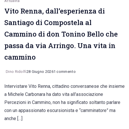
Attualità
Vito Renna, dall’esperienza di
Santiago di Compostela al
Cammino di don Tonino Bello che
passa da via Arringo. Una vita in
cammino
su
Dino Ridolfi
28 Giugno 2026
1 commento
Vito
Intervistare Vito Renna, cittadino conversanese che insieme
Renna,
a Michele Carbonara ha dato vita all’associazione
dall’esperienza
Percezioni in Cammino, non ha significato soltanto parlare
di
con un appassionato escursionista e “camminatore” ma
Santiago
anche […]
di