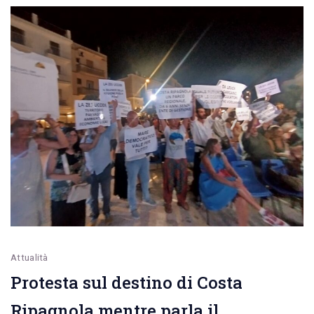
ferroviario
sulla
Bari-
Martina
(via
Conversano)
Attualità
Protesta sul destino di Costa
Ripagnola mentre parla il