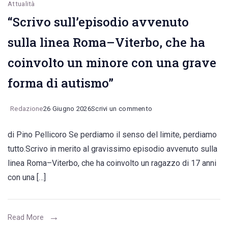
Attualità
cammino
“Scrivo sull’episodio avvenuto
sulla linea Roma–Viterbo, che ha
coinvolto un minore con una grave
forma di autismo”
on
Redazione
26 Giugno 2026
Scrivi un commento
“Scrivo
di Pino Pellicoro Se perdiamo il senso del limite, perdiamo
sull’episodio
tutto.Scrivo in merito al gravissimo episodio avvenuto sulla
avvenuto
linea Roma–Viterbo, che ha coinvolto un ragazzo di 17 anni
sulla
con una […]
linea
Roma–
Viterbo,
Read More