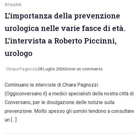
Attualità
L’importanza della prevenzione
urologica nelle varie fasce di età.
L’intervista a Roberto Piccinni,
urologo
on
Chiara Pagnozzi
28 Luglio 2026
Scrivi un commento
L’importanza
Continuano le interviste di Chiara Pagnozzi
della
(Oggiconversano.it) a medici specialisti della nostra città di
prevenzione
Conversano, per le divulgazione delle notizie sulla
urologica
prevenzione. Molto spesso gli uomini tendono a consultare
nelle
un […]
varie
fasce