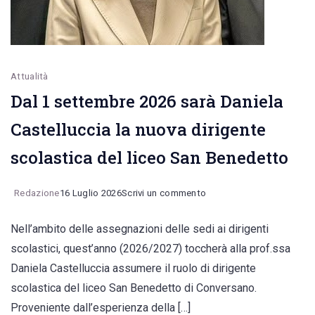
ricercatrice
Loredana
Capozzi
Attualità
Dal 1 settembre 2026 sarà Daniela
Castelluccia la nuova dirigente
scolastica del liceo San Benedetto
on
Redazione
16 Luglio 2026
Scrivi un commento
Dal
Nell’ambito delle assegnazioni delle sedi ai dirigenti
1
scolastici, quest’anno (2026/2027) toccherà alla prof.ssa
settembre
Daniela Castelluccia assumere il ruolo di dirigente
2026
scolastica del liceo San Benedetto di Conversano.
sarà
Proveniente dall’esperienza della […]