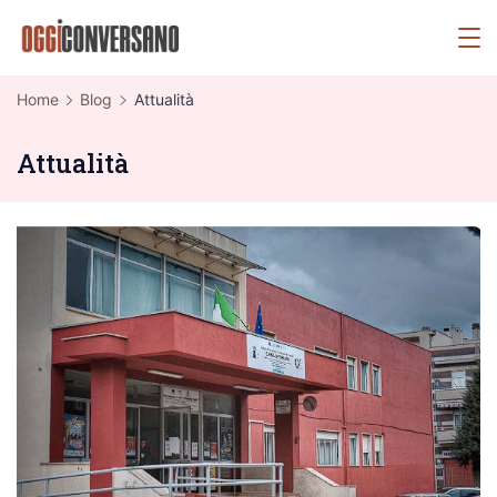
Skip
OggiConversano
to
content
Home
Blog
Attualità
Attualità