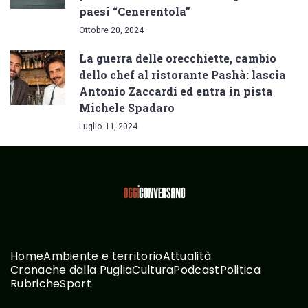
paesi “Cenerentola”
Ottobre 20, 2024
La guerra delle orecchiette, cambio
dello chef al ristorante Pashà: lascia
Antonio Zaccardi ed entra in pista
Michele Spadaro
Luglio 11, 2024
Home
Ambiente e territorio
Attualità
Cronache dalla Puglia
Cultura
Podcast
Politica
Rubriche
Sport