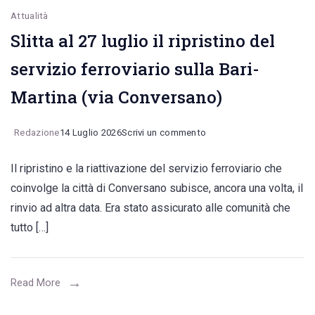
Attualità
Slitta al 27 luglio il ripristino del
servizio ferroviario sulla Bari-
Martina (via Conversano)
on
Redazione
14 Luglio 2026
Scrivi un commento
Slitta
Il ripristino e la riattivazione del servizio ferroviario che
al
coinvolge la città di Conversano subisce, ancora una volta, il
27
rinvio ad altra data. Era stato assicurato alle comunità che
luglio
tutto […]
il
ripristino
del
Read More
servizio