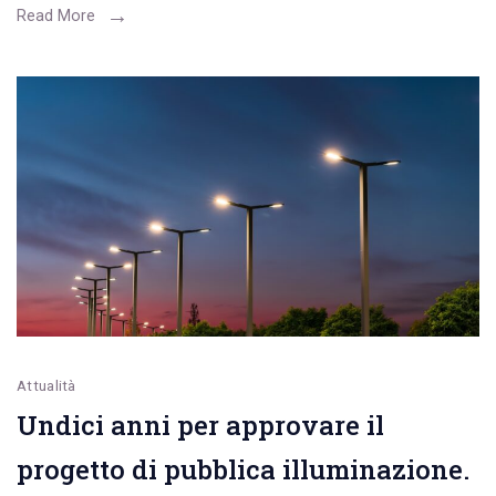
di
Read More
età.
L’intervista
a
Roberto
Piccinni,
urologo
Attualità
Undici anni per approvare il
progetto di pubblica illuminazione.