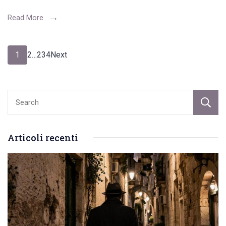
Read More
Navigazione
Page
Page
Page
1
2
…
234
Next
articoli
Articoli recenti