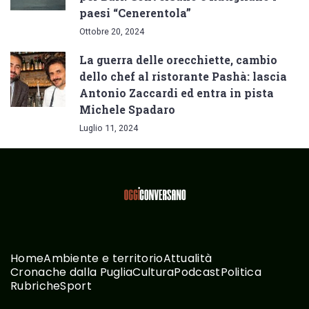
paesi “Cenerentola”
Ottobre 20, 2024
La guerra delle orecchiette, cambio
dello chef al ristorante Pashà: lascia
Antonio Zaccardi ed entra in pista
Michele Spadaro
Luglio 11, 2024
Home
Ambiente e territorio
Attualità
Cronache dalla Puglia
Cultura
Podcast
Politica
Rubriche
Sport