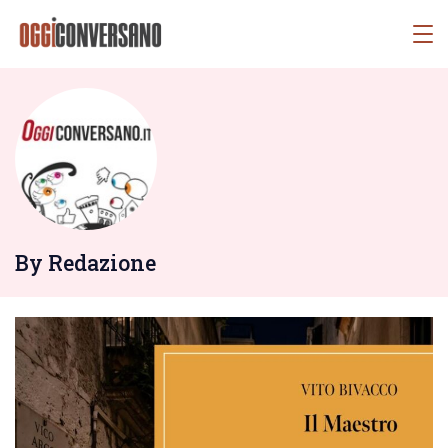
Skip
OggiConversano
to
content
By Redazione