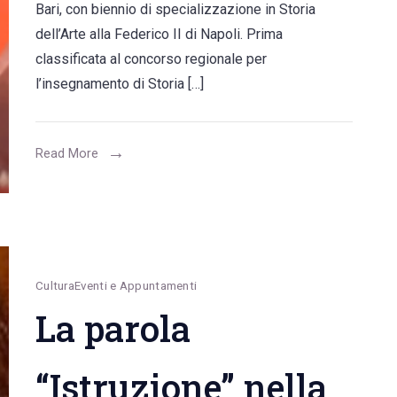
Bari, con biennio di specializzazione in Storia
Toma
dell’Arte alla Federico II di Napoli. Prima
(Sinistra
classificata al concorso regionale per
Italiana):
l’insegnamento di Storia […]
“Un
grande
successo
Read More
il
centrosinistra
unito.
Conversano
ha
Cultura
Eventi e Appuntamenti
bisogno
La parola
di
riforestazione”
“Istruzione” nella