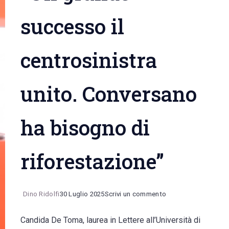
successo il
centrosinistra
unito. Conversano
ha bisogno di
riforestazione”
on
Dino Ridolfi
30 Luglio 2025
Scrivi un commento
Candida
Candida De Toma, laurea in Lettere all’Università di
De