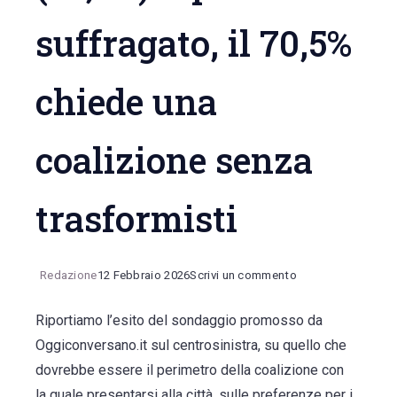
suffragato, il 70,5%
chiede una
coalizione senza
trasformisti
on
Redazione
12 Febbraio 2026
Scrivi un commento
Sondaggio
Riportiamo l’esito del sondaggio promosso da
di
Oggiconversano.it sul centrosinistra, su quello che
Oggiconversanio.i
dovrebbe essere il perimetro della coalizione con
sul
la quale presentarsi alla città, sulle preferenze per i