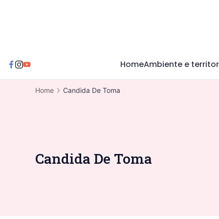
Skip
to
content
Home
Ambiente e territor
Home
Candida De Toma
Candida De Toma