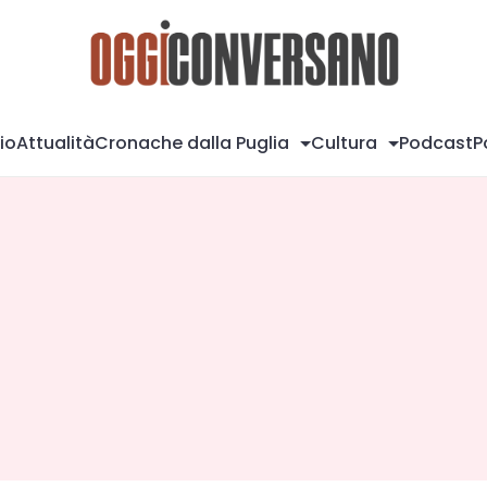
Og
io
Attualità
Cronache dalla Puglia
Cultura
Podcast
P