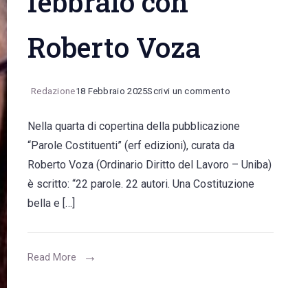
febbraio con
Roberto Voza
on
Redazione
18 Febbraio 2025
Scrivi un commento
La
Nella quarta di copertina della pubblicazione
parola
“Parole Costituenti” (erf edizioni), curata da
“Istruzione”
Roberto Voza (Ordinario Diritto del Lavoro – Uniba)
nella
è scritto: “22 parole. 22 autori. Una Costituzione
nostra
bella e […]
Costituzione.
Candida
De
Read More
Toma
e