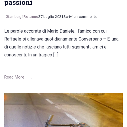
passioni
on
Gian Luigi Rotunno
27 Luglio 2021
Scrivi un commento
Muore
Le parole accorate di Mario Daniele, l’amico con cui
dopo
Raffaele si allenava quotidianamente Conversano – E’ una
un
di quelle notizie che lasciano tutti sgomenti, amici e
incidente
conoscenti. In un tragico […]
Raffaele
Gigante,
la
Read More
famiglia
e
lo
sport
le
sue