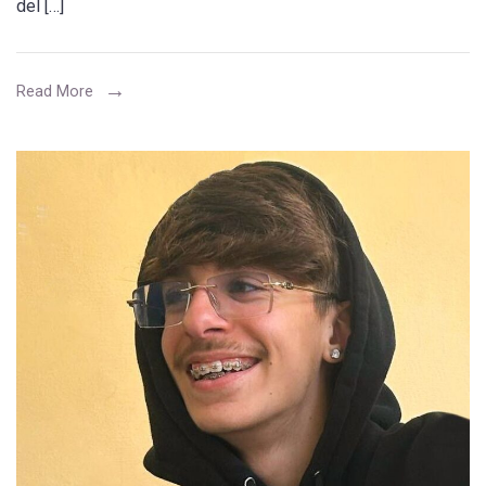
del […]
soccorso
dopo
aver
Read More
battuto
la
testa
ad
un
segnale
posto
ad
altezza
d’uomo
in
via