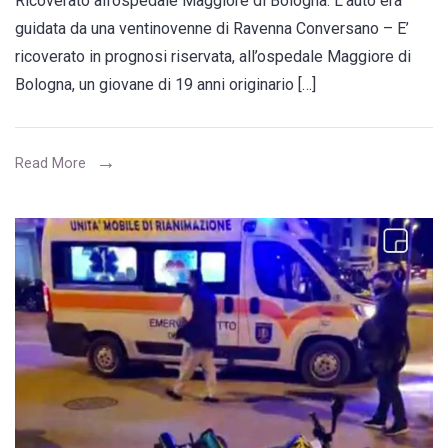
Ricoverato all’ospedale Maggiore di Bologna. L’auto era
di
guidata da una ventinovenne di Ravenna Conversano – E’
Conversano
ricoverato in prognosi riservata, all’ospedale Maggiore di
in
Bologna, un giovane di 19 anni originario […]
prognosi
riservata,
alla
Read More
guida
di
un
monopattino
si
è
scontrato
con
una