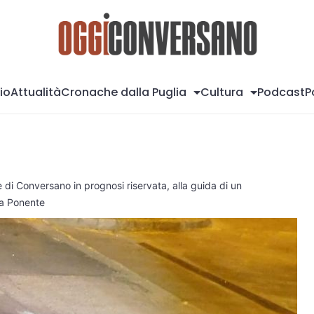
Og
io
Attualità
Cronache dalla Puglia
Cultura
Podcast
P
di Conversano in prognosi riservata, alla guida di un
ia Ponente