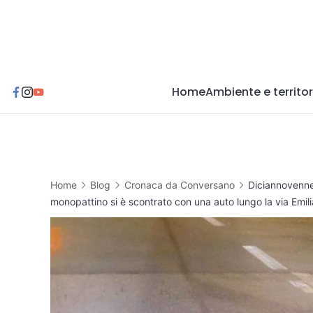
Skip
to
content
Home
Ambiente e territor
Home
Blog
Cronaca da Conversano
Diciannovenne 
monopattino si è scontrato con una auto lungo la via Emil