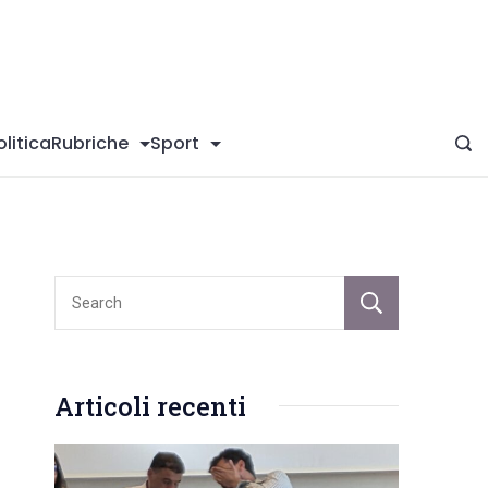
giConversano
olitica
Rubriche
Sport
Sear
Articoli recenti