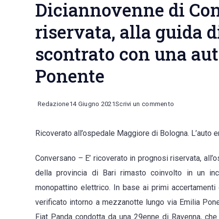
Diciannovenne di Con
riservata, alla guida 
scontrato con una aut
Ponente
on
Redazione
14 Giugno 2021
Scrivi un commento
Diciannovenne
Ricoverato all’ospedale Maggiore di Bologna. L’auto 
di
Conversano
Conversano – E’ ricoverato in prognosi riservata, all’
in
della provincia di Bari rimasto coinvolto in un i
prognosi
monopattino elettrico. In base ai primi accertamenti d
riservata,
verificato intorno a mezzanotte lungo via Emilia Ponen
alla
Fiat Panda condotta da una 29enne di Ravenna, che s