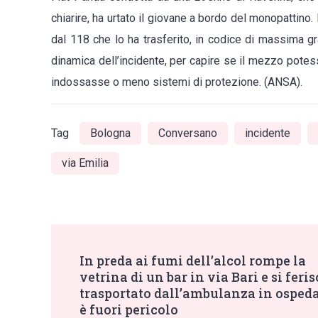
guida
chiarire, ha urtato il giovane a bordo del monopattino
di
dal 118 che lo ha trasferito, in codice di massima gra
un
dinamica dell’incidente, per capire se il mezzo potes
monopattino
indossasse o meno sistemi di protezione. (ANSA).
si
è
scontrato
Tag
Bologna
Conversano
incidente
con
via Emilia
una
auto
lungo
Post
la
In preda ai fumi dell’alcol rompe la
via
vetrina di un bar in via Bari e si feris
Emilia
Navigation
trasportato dall’ambulanza in osped
Ponente
è fuori pericolo