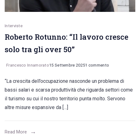
Interviste
Roberto Rotunno: “Il lavoro cresce
solo tra gli over 50”
su
Francesco Innamorato
15 Settembre 2025
1 commento
Roberto
“La crescita dell’occupazione nasconde un problema di
Rotunno:
bassi salari e scarsa produttività che riguarda settori come
“Il
il turismo su cui il nostro territorio punta molto. Servono
lavoro
altre misure espansive da […]
cresce
solo
tra
Read More
gli