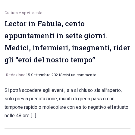
confini”
Cultura e spettacolo
Lector in Fabula, cento
appuntamenti in sette giorni.
Medici, infermieri, insegnanti, rider
gli “eroi del nostro tempo”
on
Redazione
15 Settembre 2021
Scrivi un commento
Lector
Si potrà accedere agli eventi, sia al chiuso sia all’aperto,
in
solo previa prenotazione, muniti di green pass o con
Fabula,
tampone rapido o molecolare con esito negativo effettuato
cento
nelle 48 ore […]
appuntamenti
in