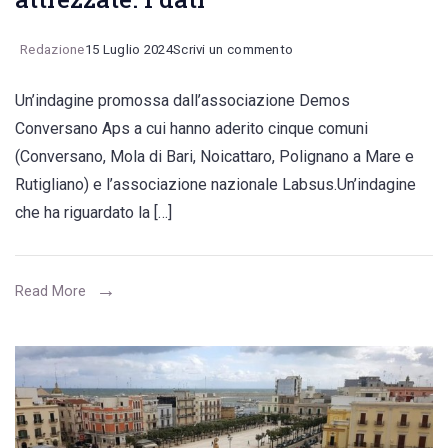
on
Redazione
15 Luglio 2024
Scrivi un commento
Indagine
Un’indagine promossa dall’associazione Demos
nel
Conversano Aps a cui hanno aderito cinque comuni
nostro
(Conversano, Mola di Bari, Noicattaro, Polignano a Mare e
territorio:
Rutigliano) e l’associazione nazionale Labsus.Un’indagine
lavoro
che ha riguardato la […]
povero
nel
settore
Read More
turistico
e
della
ristorazione,
le