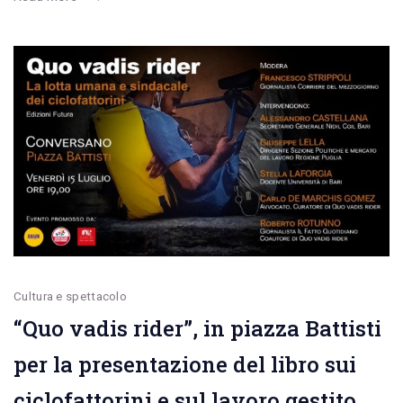
con
Debora
Serracchiani.
Accoglienza
con
mons.
Vincenzo
Paglia
e
Mafia
con
Cultura e spettacolo
Floriana
“Quo vadis rider”, in piazza Battisti
Bulfon
per la presentazione del libro sui
ciclofattorini e sul lavoro gestito