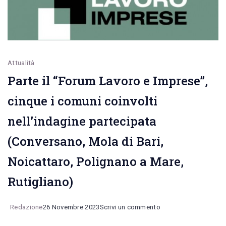
Attualità
Parte il “Forum Lavoro e Imprese”,
cinque i comuni coinvolti
nell’indagine partecipata
(Conversano, Mola di Bari,
Noicattaro, Polignano a Mare,
Rutigliano)
on
Redazione
26 Novembre 2023
Scrivi un commento
Parte