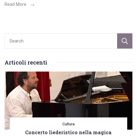
sette
Read More
giorni.
Medici,
infermieri,
insegnanti,
rider
gli
Articoli recenti
“eroi
del
nostro
tempo”
Cultura
Concerto liederistico nella magica