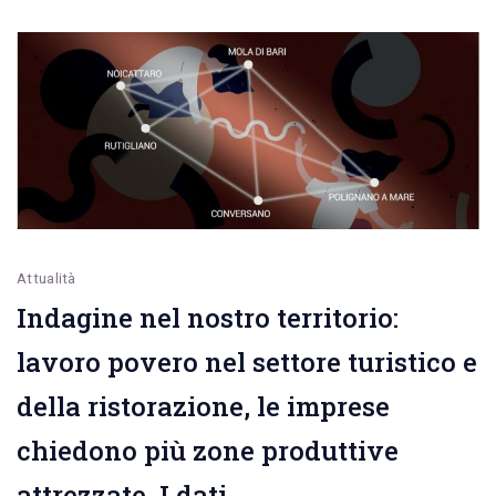
over
50”
Attualità
Indagine nel nostro territorio:
lavoro povero nel settore turistico e
della ristorazione, le imprese
chiedono più zone produttive
attrezzate. I dati