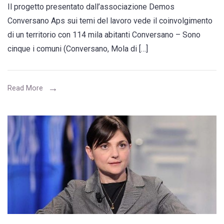
Il progetto presentato dall’associazione Demos
il
Conversano Aps sui temi del lavoro vede il coinvolgimento
“Forum
di un territorio con 114 mila abitanti Conversano – Sono
Lavoro
cinque i comuni (Conversano, Mola di […]
e
Imprese”,
cinque
Read More
i
comuni
coinvolti
nell’indagine
partecipata
(Conversano,
Mola
di
Bari,