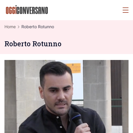
Skip
OggiConversano
to
content
Home
Roberto Rotunno
Roberto Rotunno