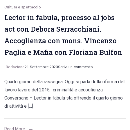
Noicattaro,
Cultura e spettacolo
Lector in fabula, processo al jobs
Polignano
a
act con Debora Serracchiani.
Mare,
Accoglienza con mons. Vincenzo
Rutigliano)
Paglia e Mafia con Floriana Bulfon
on
Redazione
21 Settembre 2023
Scrivi un commento
Lector
Quarto giorno della rassegna. Oggi si parla della riforma del
in
lavoro lavoro del 2015, criminalità e accoglienza
fabula,
Conversano – Lector in fabula sta offrendo il quarto giorno
processo
di attività e […]
al
jobs
act
Read More