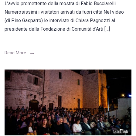
L’avvio promettente della mostra di Fabio Bucciarelli.
L’Abbate:
Numerosissimi i visitatori arrivati da fuori città Nel video
“La
(di Pino Gasparro) le interviste di Chiara Pagnozzi al
mostra
presidente della Fondazione di Comunità d’Arti […]
Indifferenze
vuole
portare
Read More
la
cultura
fuori
dai
luoghi
chiusi
e
oltre
i