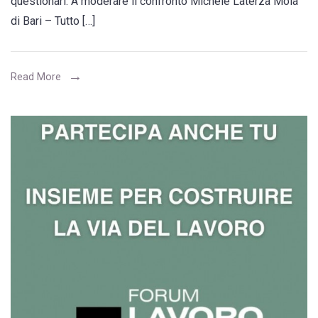
questionari. A moderare il confronto Michele Laterza Mola
ARRIVA
di Bari – Tutto […]
A
MOLA,
ASSEMBLEA
Read More
IL
7
MARZO
AL
CASTELLO