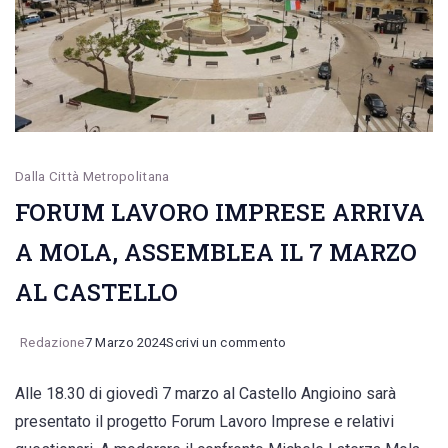
imprese
chiedono
più
zone
produttive
attrezzate.
Dalla Città Metropolitana
I
FORUM LAVORO IMPRESE ARRIVA
dati
A MOLA, ASSEMBLEA IL 7 MARZO
AL CASTELLO
on
Redazione
7 Marzo 2024
Scrivi un commento
FORUM
Alle 18.30 di giovedì 7 marzo al Castello Angioino sarà
LAVORO
presentato il progetto Forum Lavoro Imprese e relativi
IMPRESE