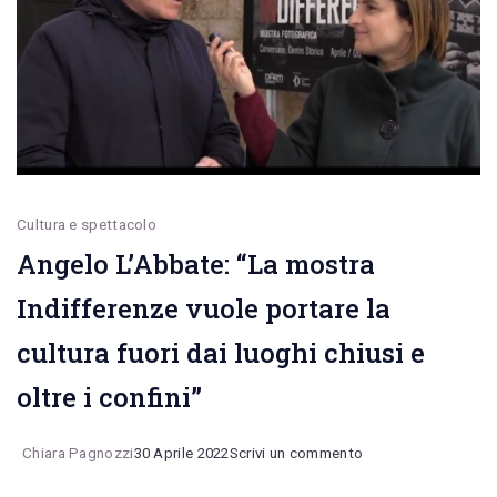
ciclofattorini
e
sul
lavoro
gestito
dagli
Cultura e spettacolo
algoritmi
Angelo L’Abbate: “La mostra
Indifferenze vuole portare la
cultura fuori dai luoghi chiusi e
oltre i confini”
on
Chiara Pagnozzi
30 Aprile 2022
Scrivi un commento
Angelo