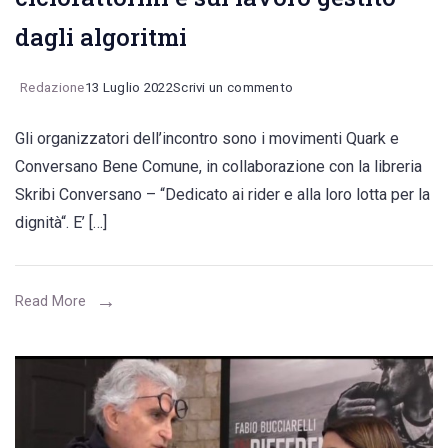
dagli algoritmi
on
Redazione
13 Luglio 2022
Scrivi un commento
“Quo
Gli organizzatori dell’incontro sono i movimenti Quark e
vadis
Conversano Bene Comune, in collaborazione con la libreria
rider”,
Skribi Conversano – “Dedicato ai rider e alla loro lotta per la
in
dignità“. E’ […]
piazza
Battisti
per
Read More
la
presentazione
del
libro
sui