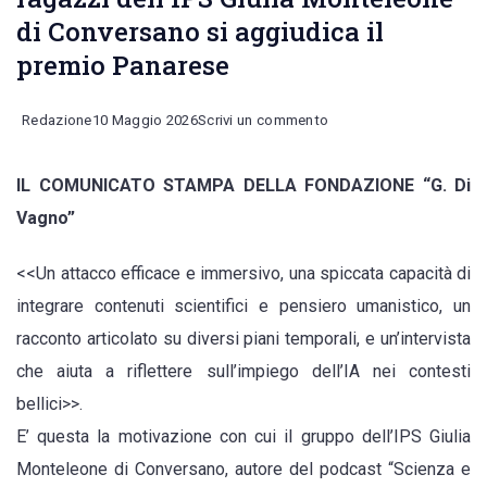
di Conversano si aggiudica il
premio Panarese
on
Redazione
10 Maggio 2026
Scrivi un commento
“Un
IL COMUNICATO STAMPA DELLA FONDAZIONE “G. Di
vaccino
Vagno”
contro
la
<<Un attacco efficace e immersivo, una spiccata capacità di
guerra”,
integrare contenuti scientifici e pensiero umanistico, un
i
racconto articolato su diversi piani temporali, e un’intervista
ragazzi
che aiuta a riflettere sull’impiego dell’IA nei contesti
dell’IPS
bellici>>.
Giulia
E’ questa la motivazione con cui il gruppo dell’IPS Giulia
Monteleone
Monteleone di Conversano, autore del podcast “Scienza e
di