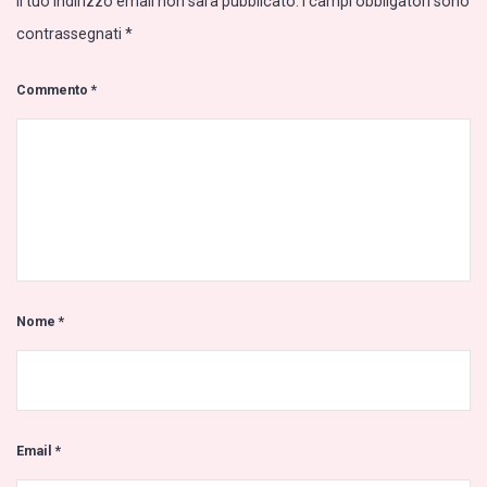
Il tuo indirizzo email non sarà pubblicato.
I campi obbligatori sono
contrassegnati
*
Commento
*
Nome
*
Email
*