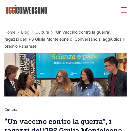
Skip
OggiConversano
to
content
Home
Blog
Cultura
“Un vaccino contro la guerra”, i
ragazzi dell’IPS Giulia Monteleone di Conversano si aggiudica il
premio Panarese
Cultura
“Un vaccino contro la guerra”, i
ragazzi dell’IPS Giulia Monteleone