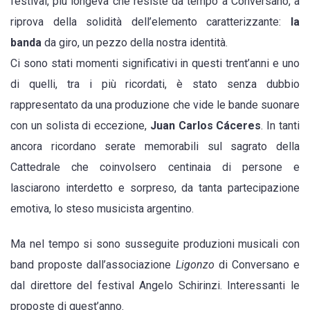
festival, più longeva che resiste da tempo a Conversano, a
nato
riprova della solidità dell’elemento caratterizzante:
la
nel
banda
da giro, un pezzo della nostra identità.
“secolo
Ci sono stati momenti significativi in questi trent’anni e uno
scorso”
di quelli, tra i più ricordati, è stato senza dubbio
(1995)
rappresentato da una produzione che vide le bande suonare
e
con un solista di eccezione,
Juan Carlos Cáceres
. In tanti
in
ancora ricordano serate memorabili sul sagrato della
ottima
Cattedrale che coinvolsero centinaia di persone e
salute.
lasciarono interdetto e sorpreso, da tanta partecipazione
Il
emotiva, lo steso musicista argentino.
programma
Ma nel tempo si sono susseguite produzioni musicali con
band proposte dall’associazione
Ligonzo
di Conversano e
dal direttore del festival Angelo Schirinzi. Interessanti le
proposte di quest’anno.