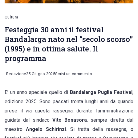
Cultura
Festeggia 30 anni il festival
Bandalarga nato nel “secolo scorso”
(1995) e in ottima salute. Il
programma
on
Redazione
25 Giugno 2025
Scrivi un commento
Festeggia
E’ un anno speciale quello di
Bandalarga
Puglia Festival
,
30
edizione 2025. Sono passati trenta lunghi anni da quando
anni
prese il via questa rassegna, durante l’amministrazione
il
guidata dal sindaco
Vito Bonasora
, sempre diretta dal
festival
maestro
Angelo Schirinzi
. Si tratta della rassegna, o
Bandalarga