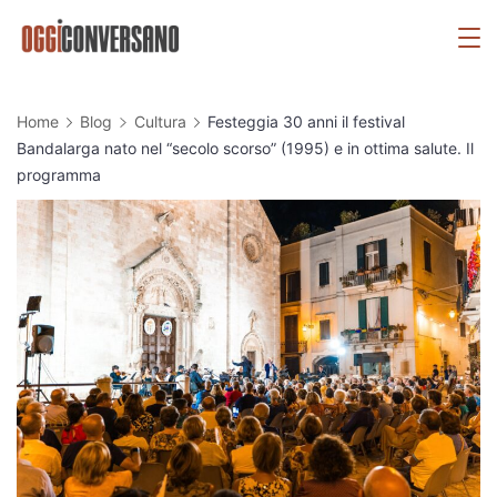
Skip
OggiConversano
to
content
Home
Blog
Cultura
Festeggia 30 anni il festival
Bandalarga nato nel “secolo scorso” (1995) e in ottima salute. Il
programma