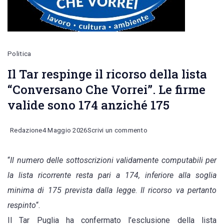
Politica
Il Tar respinge il ricorso della lista
“Conversano Che Vorrei”. Le firme
valide sono 174 anziché 175
on
Redazione
4 Maggio 2026
Scrivi un commento
Il
“
Il numero delle sottoscrizioni validamente computabili per
Tar
la lista ricorrente resta pari a 174, inferiore alla soglia
respinge
minima di 175 prevista dalla legge
.
Il ricorso va pertanto
il
respinto
“.
ricorso
Il Tar Puglia ha confermato l’esclusione della lista
della