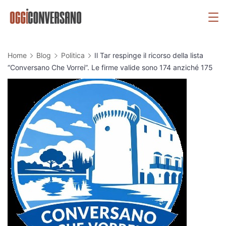
Skip
OggiConversano
to
content
Home
Blog
Politica
Il Tar respinge il ricorso della lista
“Conversano Che Vorrei”. Le firme valide sono 174 anziché 175