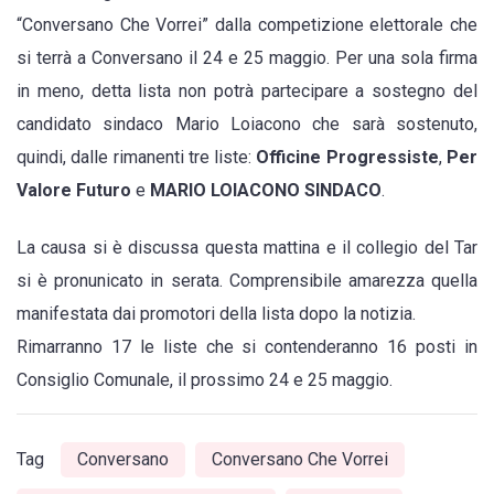
“Conversano Che Vorrei” dalla competizione elettorale che
lista
si terrà a Conversano il 24 e 25 maggio. Per una sola firma
“Conversano
in meno, detta lista non potrà partecipare a sostegno del
Che
candidato sindaco Mario Loiacono che sarà sostenuto,
Vorrei”.
quindi, dalle rimanenti tre liste:
Officine Progressiste
,
Per
Le
Valore Futuro
e
MARIO LOIACONO SINDACO
.
firme
valide
La causa si è discussa questa mattina e il collegio del Tar
sono
si è pronunicato in serata. Comprensibile amarezza quella
174
manifestata dai promotori della lista dopo la notizia.
anziché
Rimarranno 17 le liste che si contenderanno 16 posti in
175
Consiglio Comunale, il prossimo 24 e 25 maggio.
Tag
Conversano
Conversano Che Vorrei