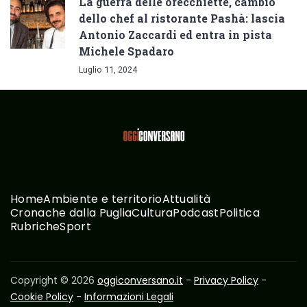
La guerra delle orecchiette, cambio
dello chef al ristorante Pashà: lascia
Antonio Zaccardi ed entra in pista
Michele Spadaro
Luglio 11, 2024
Home
Ambiente e territorio
Attualità
Cronache dalla Puglia
Cultura
Podcast
Politica
Rubriche
Sport
Copyright © 2026
oggiconversano.it
-
Privacy Policy
-
Cookie Policy
-
Informazioni Legali