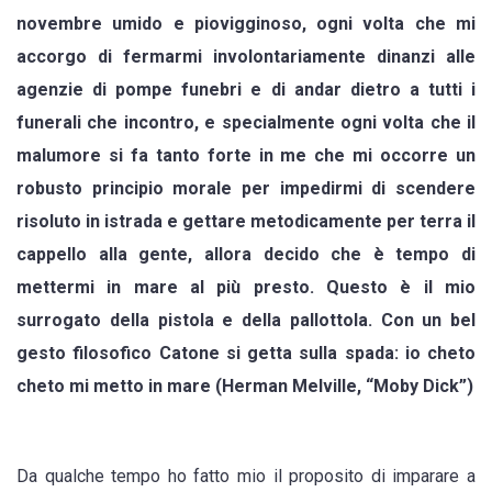
novembre umido e piovigginoso, ogni volta che mi
–
accorgo di fermarmi involontariamente dinanzi alle
avendo
agenzie di pompe funebri e di andar dietro a tutti i
pochi
funerali che incontro, e specialmente ogni volta che il
o
malumore si fa tanto forte in me che mi occorre un
punti
robusto principio morale per impedirmi di scendere
denari
risoluto in istrada e gettare metodicamente per terra il
in
cappello alla gente, allora decido che è tempo di
tasca…”
mettermi in mare al più presto. Questo è il mio
(Herman
surrogato della pistola e della pallottola. Con un bel
Melville,
gesto filosofico Catone si getta sulla spada: io cheto
“Moby
cheto mi metto in mare
(Herman Melville, “Moby Dick”)
Dick”)
Da qualche tempo ho fatto mio il proposito di imparare a