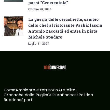
paesi “Cenerentola”
Ottobre 20, 2024
La guerra delle orecchiette, cambio
dello chef al ristorante Pashà: lascia
Antonio Zaccardi ed entra in pista
Michele Spadaro
Luglio 11, 2024
Home
Ambiente e territorio
Attualità
Cronache dalla Puglia
Cultura
Podcast
Politica
Rubriche
Sport