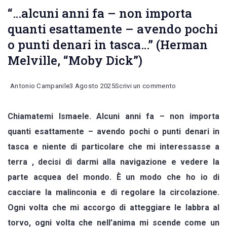
“…alcuni anni fa – non importa
quanti esattamente – avendo pochi
o punti denari in tasca…” (Herman
Melville, “Moby Dick”)
on
Antonio Campanile
3 Agosto 2025
Scrivi un commento
“…
Chiamatemi Ismaele. Alcuni anni fa – non importa
alcuni
quanti esattamente – avendo pochi o punti denari in
anni
tasca e niente di particolare che mi interessasse a
fa
terra , decisi di darmi alla navigazione e vedere la
–
parte acquea del mondo. È un modo che ho io di
non
cacciare la malinconia e di regolare la circolazione.
importa
Ogni volta che mi accorgo di atteggiare le labbra al
quanti
torvo, ogni volta che nell’anima mi scende come un
esattamente