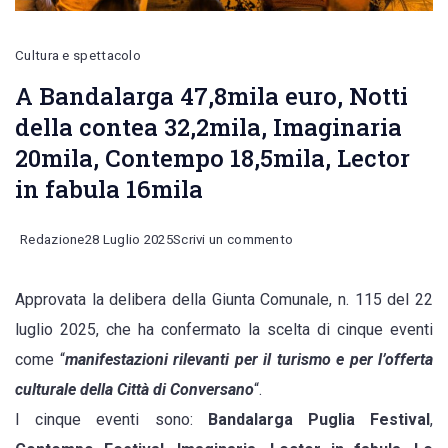
Cultura e spettacolo
A Bandalarga 47,8mila euro, Notti
della contea 32,2mila, Imaginaria
20mila, Contempo 18,5mila, Lector
in fabula 16mila
on
Redazione
28 Luglio 2025
Scrivi un commento
A
Approvata la delibera della Giunta Comunale, n. 115 del 22
Bandalarga
luglio 2025, che ha confermato la scelta di cinque eventi
47,8mila
come “
manifestazioni rilevanti per il turismo e per l’offerta
euro,
culturale della Città di Conversano
“.
Notti
I cinque eventi sono:
Bandalarga Puglia Festival
,
della