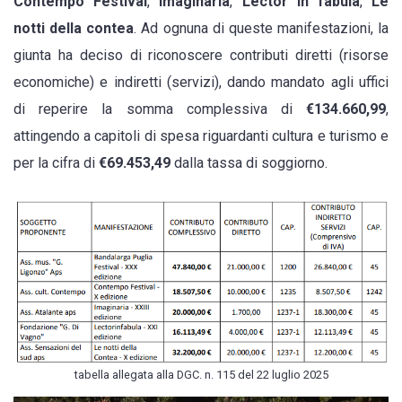
Contempo Festival
,
Imaginaria
,
Lector in fabula
,
Le
contea
notti della contea
. Ad ognuna di queste manifestazioni, la
32,2mila,
giunta ha deciso di riconoscere contributi diretti (risorse
Imaginaria
economiche) e indiretti (servizi), dando mandato agli uffici
20mila,
di reperire la somma complessiva di
€134.660,99
,
Contempo
attingendo a capitoli di spesa riguardanti cultura e turismo e
18,5mila,
per la cifra di
€69.453,49
dalla tassa di soggiorno.
Lector
in
fabula
16mila
tabella allegata alla DGC. n. 115 del 22 luglio 2025