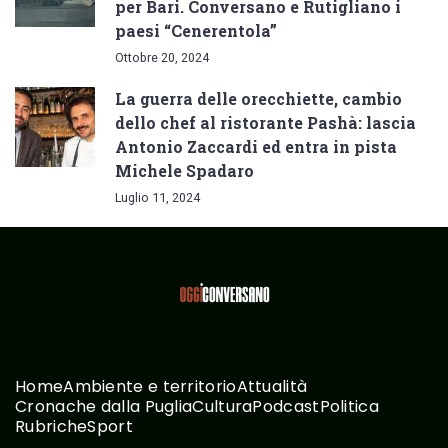
per Bari. Conversano e Rutigliano i
paesi “Cenerentola”
Ottobre 20, 2024
La guerra delle orecchiette, cambio
dello chef al ristorante Pashà: lascia
Antonio Zaccardi ed entra in pista
Michele Spadaro
Luglio 11, 2024
Home
Ambiente e territorio
Attualità
Cronache dalla Puglia
Cultura
Podcast
Politica
Rubriche
Sport