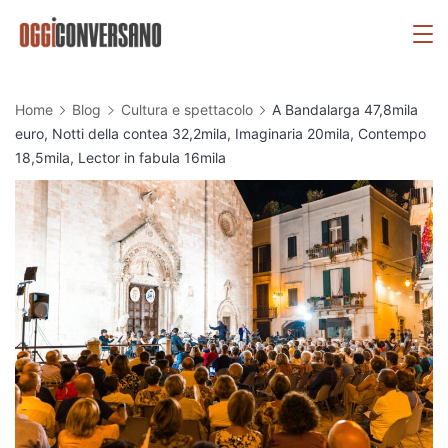
Skip
OggiConversano
to
content
Home
Blog
Cultura e spettacolo
A Bandalarga 47,8mila
euro, Notti della contea 32,2mila, Imaginaria 20mila, Contempo
18,5mila, Lector in fabula 16mila