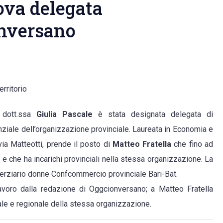
uova delegata
nversano
rritorio
 dott.ssa
Giulia Pascale
è stata designata delegata di
ale dell’organizzazione provinciale. Laureata in Economia e
ia Matteotti, prende il posto di
Matteo Fratella
che fino ad
 che ha incarichi provinciali nella stessa organizzazione. La
cio
 terziario donne Confcommercio provinciale Bari-Bat.
lavoro dalla redazione di Oggcionversano; a Matteo Fratella
iale e regionale della stessa organizzazione.