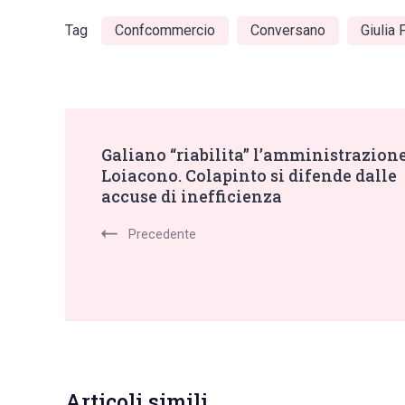
Tag
Confcommercio
Conversano
Giulia
Post
Galiano “riabilita” l’amministrazion
Loiacono. Colapinto si difende dalle
Navigation
accuse di inefficienza
Precedente
Articoli simili