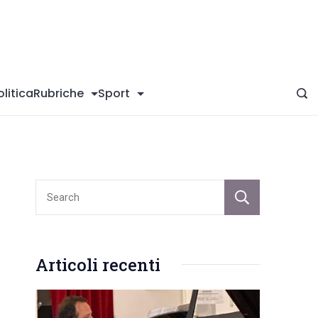
giConversano
olitica
Rubriche
Sport
Sear
Articoli recenti