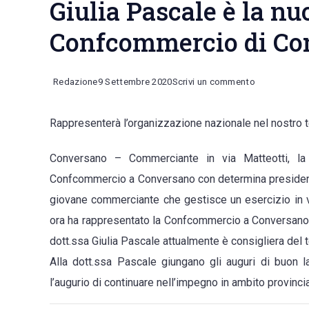
Giulia Pascale è la n
Confcommercio di Co
on
Redazione
9 Settembre 2020
Scrivi un commento
Giulia
Rappresenterà l’organizzazione nazionale nel nostro te
Pascale
è
Conversano – Commerciante in via Matteotti, la
la
Confcommercio a Conversano con determina presidenzi
nuova
giovane commerciante che gestisce un esercizio in v
delegata
ora ha rappresentato la Confcommercio a Conversano e
Confcommer
dott.ssa Giulia Pascale attualmente è consigliera del
di
Alla dott.ssa Pascale giungano gli auguri di buon 
Conversano
l’augurio di continuare nell’impegno in ambito provinc