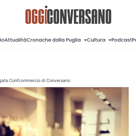
Og
io
Attualità
Cronache dalla Puglia
Cultura
Podcast
P
legata Confcommercio di Conversano