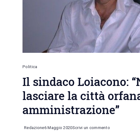
Politica
Il sindaco Loiacono: 
lasciare la città orfan
amministrazione”
on
Redazione
6 Maggio 2020
Scrivi un commento
Il