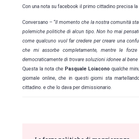
Con una nota su facebook il primo cittadino precisa l
sindaco
Loiacono:
Conversano – “
Il momento che la nostra comunità sta 
“Non
polemiche politiche di alcun tipo. Non ho mai pensat
ho
come qualcuno vuol far credere per creare una confus
mai
che mi assorbe completamente, mentre le forze p
pensato
democraticamente di trovare soluzioni idonee al bene
di
Questa la nota che
Pasquale Loiacono
qualche minu
lasciare
giornale online, che in questi giorni sta martellan
la
cittadino. e che lo dava per dimissionario.
città
orfana
di
una
amministrazion
Post