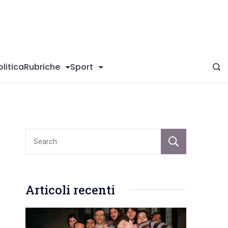
giConversano
olitica
Rubriche
Sport
Sear
Articoli recenti