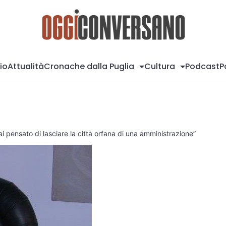
Og
io
Attualità
Cronache dalla Puglia
Cultura
Podcast
P
i pensato di lasciare la città orfana di una amministrazione”