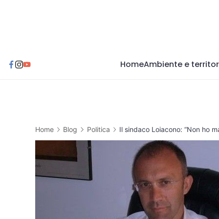
Skip
to
content
Home
Ambiente e territor
Home
Blog
Politica
Il sindaco Loiacono: “Non ho ma