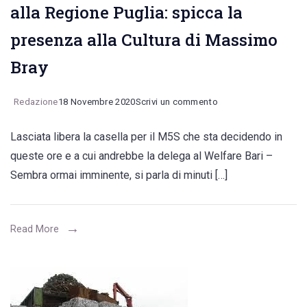
alla Regione Puglia: spicca la
presenza alla Cultura di Massimo
Bray
on
Redazione
18 Novembre 2020
Scrivi un commento
Ormai
Lasciata libera la casella per il M5S che sta decidendo in
pronta
queste ore e a cui andrebbe la delega al Welfare Bari –
la
Sembra ormai imminente, si parla di minuti […]
lista
degli
assessori
Read More
alla
Regione
Puglia:
spicca