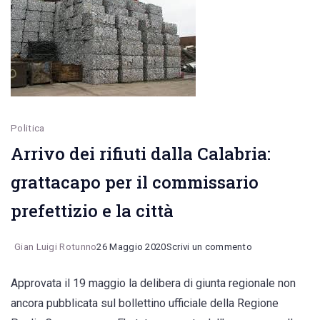
la
presenza
alla
Cultura
di
Politica
Massimo
Arrivo dei rifiuti dalla Calabria:
Bray
grattacapo per il commissario
prefettizio e la città
on
Gian Luigi Rotunno
26 Maggio 2020
Scrivi un commento
Arrivo
Approvata il 19 maggio la delibera di giunta regionale non
dei
ancora pubblicata sul bollettino ufficiale della Regione
rifiuti