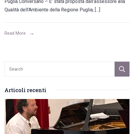
Puglia Conversano – E’ stata proposta dall’assessore alla
dalla
Qualità dell’Ambiente della Regione Puglia, […]
Calabria:
grattacapo
per
Read More
il
commissario
prefettizio
e
la
città
Articoli recenti