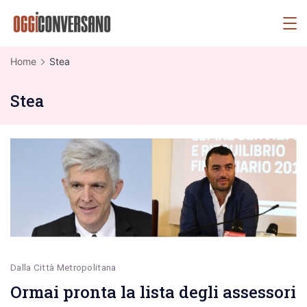
Skip
OggiConversano
to
content
Home
Stea
Stea
Dalla Città Metropolitana
Ormai pronta la lista degli assessori