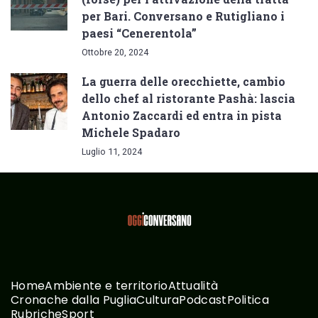
per Bari. Conversano e Rutigliano i
paesi “Cenerentola”
Ottobre 20, 2024
La guerra delle orecchiette, cambio
dello chef al ristorante Pashà: lascia
Antonio Zaccardi ed entra in pista
Michele Spadaro
Luglio 11, 2024
Home
Ambiente e territorio
Attualità
Cronache dalla Puglia
Cultura
Podcast
Politica
Rubriche
Sport