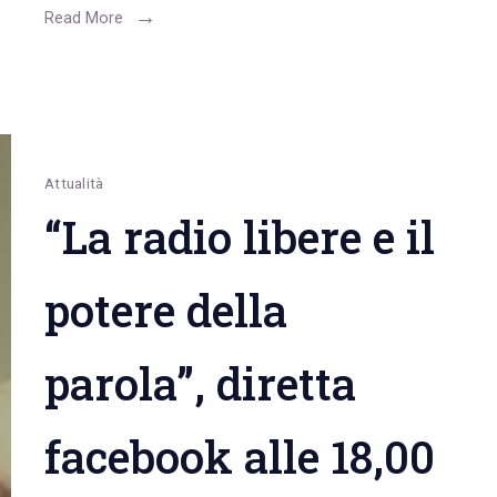
sito
Read More
e
nuova
app.
Il
presidente
Attualità
Marco
“La radio libere e il
Montrone:
“Evoluzione
potere della
estetica
e
parola”, diretta
tecnologica”
facebook alle 18,00