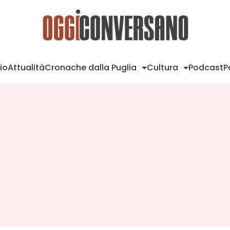
Og
io
Attualità
Cronache dalla Puglia
Cultura
Podcast
P