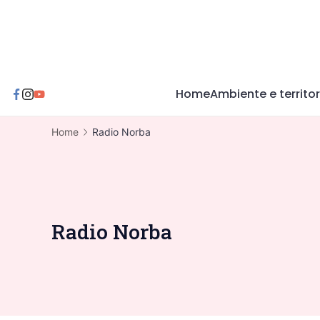
Skip
to
content
Home
Ambiente e territor
Home
Radio Norba
Radio Norba