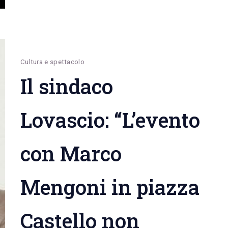
paese”.
Castagne
speciali,
vino,
Cultura e spettacolo
musica,
Il sindaco
cultura
e
Lovascio: “L’evento
socialità
con Marco
Mengoni in piazza
Castello non