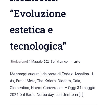
“Evoluzione
estetica e
tecnologica”
on
Redazione
31 Maggio 2021
Scrivi un commento
“Radio
Messaggi augurali da parte di Fedez, Annalisa, J-
Norba
Ax, Ermal Meta, The Kolors, Diodato, Gaia,
day”
Clementino, Noemi Conversano – Oggi 31 maggio
nuovi
2021 è il Radio Norba day, con dirette in […]
studi,
nuovo