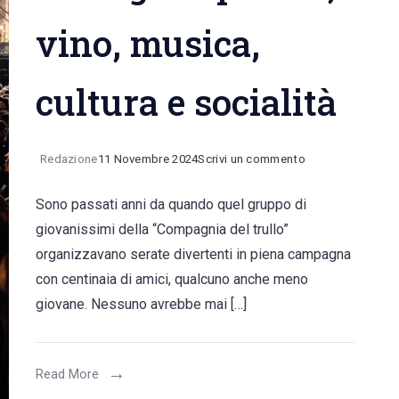
vino, musica,
cultura e socialità
on
Redazione
11 Novembre 2024
Scrivi un commento
Novello
Sono passati anni da quando quel gruppo di
sotto
giovanissimi della “Compagnia del trullo”
il
organizzavano serate divertenti in piena campagna
Castello
con centinaia di amici, qualcuno anche meno
with
giovane. Nessuno avrebbe mai […]
Fruttativa:
“un
paese
Read More
nel