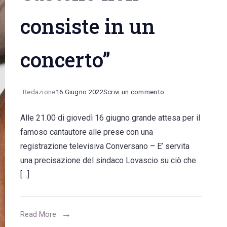
consiste in un
concerto”
on
Redazione
16 Giugno 2022
Scrivi un commento
Il
Alle 21.00 di giovedì 16 giugno grande attesa per il
sindaco
famoso cantautore alle prese con una
Lovascio:
registrazione televisiva Conversano – E’ servita
“L’evento
una precisazione del sindaco Lovascio su ciò che
con
[…]
Marco
Mengoni
in
Read More