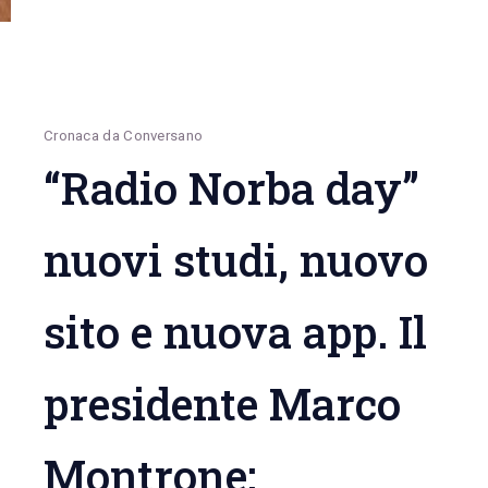
piazza
Castello
non
consiste
in
Cronaca da Conversano
un
“Radio Norba day”
concerto”
nuovi studi, nuovo
sito e nuova app. Il
presidente Marco
Montrone: