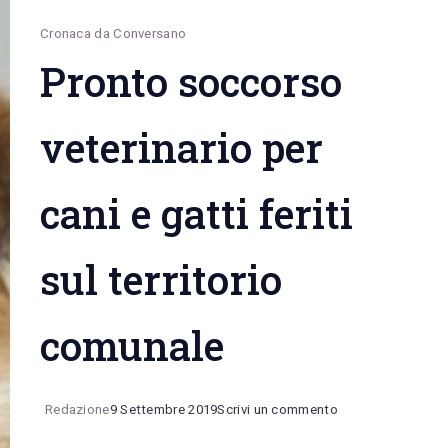
Cronaca da Conversano
Pronto soccorso
veterinario per
cani e gatti feriti
sul territorio
comunale
on
Redazione
9 Settembre 2019
Scrivi un commento
Pronto