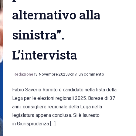
alternativo alla
sinistra”.
L’intervista
on
Redazione
13 Novembre 2025
Scrivi un commento
Fabio
Fabio Saverio Romito è candidato nella lista della
Romito
Lega per le elezioni regionali 2025. Barese di 37
(Lega):
anni, consigliere regionale della Lega nella
“Mi
legislatura appena conclusa. Si è laureato
ricandido
in Giurisprudenza […]
per