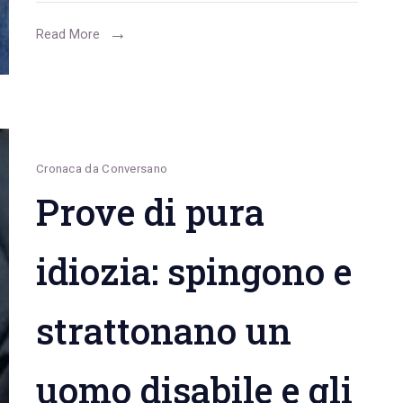
ricostruire
un
Read More
perimetro
alternativo
alla
sinistra”.
L’intervista
Cronaca da Conversano
Prove di pura
idiozia: spingono e
strattonano un
uomo disabile e gli