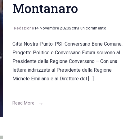
Montanaro
on
Redazione
14 Novembre 2020
Scrivi un commento
“Riaprite
Città Nostra-Punto-PSI-Conversano Bene Comune,
il
Progetto Politico e Conversano Futura scrivono al
Punto
Presidente della Regione Conversano – Con una
di
lettera indirizzata al Presidente della Regione
Primo
Michele Emiliano e al Direttore del […]
Intervento”.
L’appello
ad
Read More
Emiliano
e
Montanaro