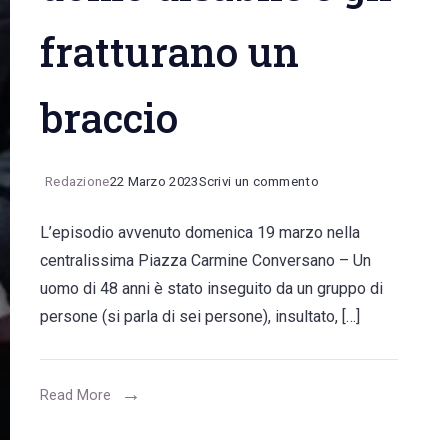
fratturano un
braccio
on
Redazione
22 Marzo 2023
Scrivi un commento
Prove
L’episodio avvenuto domenica 19 marzo nella
di
centralissima Piazza Carmine Conversano – Un
pura
uomo di 48 anni è stato inseguito da un gruppo di
idiozia:
persone (si parla di sei persone), insultato, […]
spingono
e
strattonano
Read More
un