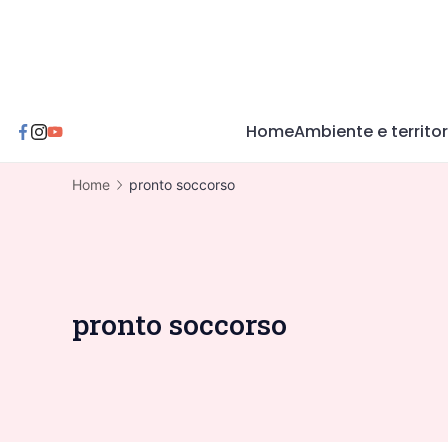
Skip
to
content
Home
Ambiente e territor
Home
pronto soccorso
pronto soccorso