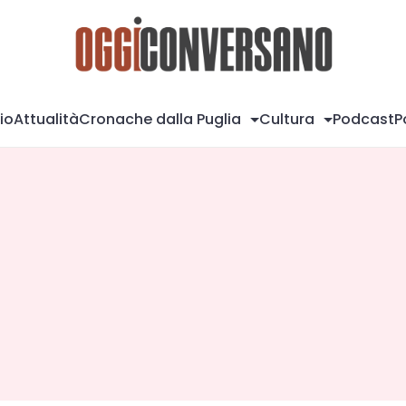
Og
io
Attualità
Cronache dalla Puglia
Cultura
Podcast
P