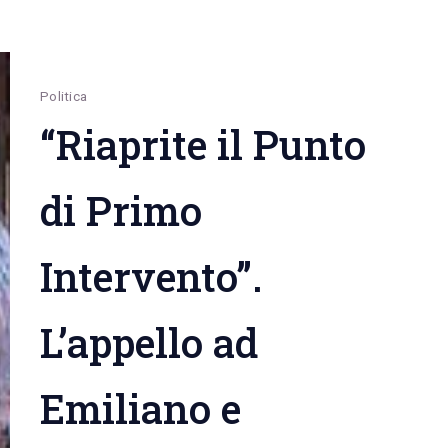
uomo
disabile
e
gli
Politica
fratturano
“Riaprite il Punto
un
braccio
di Primo
Intervento”.
L’appello ad
Emiliano e