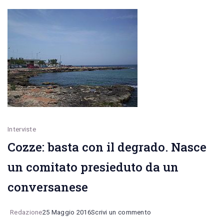
non
rispondono
alle
associazioni
Interviste
Cozze: basta con il degrado. Nasce
un comitato presieduto da un
conversanese
on
Redazione
25 Maggio 2016
Scrivi un commento