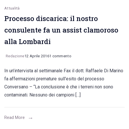
Attualità
Processo discarica: il nostro
consulente fa un assist clamoroso
alla Lombardi
su
Redazione
12 Aprile 2016
1 commento
Processo
In un’intervista al settimanale Fax il dott. Raffaele Di Marino
discarica:
fa affermazioni premature sull’esito del processo
il
Conversano – “La conclusione è che i terreni non sono
nostro
contaminati. Nessuno dei campioni […]
consulente
fa
un
Read More
assist