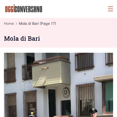
Skip
OggiConversano
to
content
Home
Mola di Bari
(Page 17)
Mola di Bari