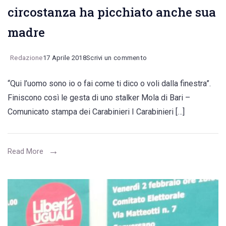
circostanza ha picchiato anche sua
madre
on
Redazione
17 Aprile 2018
Scrivi un commento
Mola
“Qui l’uomo sono io o fai come ti dico o voli dalla finestra”.
di
Finiscono così le gesta di uno stalker Mola di Bari –
Bari,
Comunicato stampa dei Carabinieri I Carabinieri […]
arrestato
dai
Carabinieri
Read More
stalker
violento.
In
una
circostanza