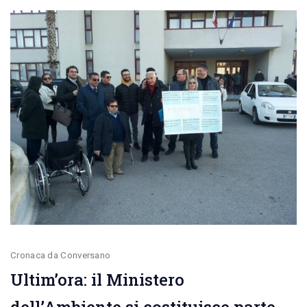
clamoroso
alla
Lombardi
Cronaca da Conversano
Ultim’ora: il Ministero