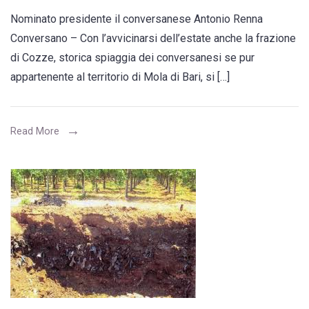
Cozze:
Nominato presidente il conversanese Antonio Renna
basta
Conversano – Con l’avvicinarsi dell’estate anche la frazione
con
di Cozze, storica spiaggia dei conversanesi se pur
il
appartenente al territorio di Mola di Bari, si […]
degrado.
Nasce
un
Read More
comitato
presieduto
da
un
conversanese