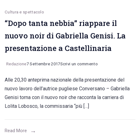
Cultura e spettacolo
“Dopo tanta nebbia” riappare il
nuovo noir di Gabriella Genisi. La
presentazione a Castellinaria
on
Redazione
7 Settembre 2017
Scrivi un commento
“Dopo
Alle 20,30 anteprima nazionale della presentazione del
tanta
nuovo lavoro dell’autrice pugliese Conversano – Gabriella
nebbia”
Genisi torna con il nuovo noir che racconta la carriera di
riappare
Lolita Lobosco, la commissaria “più […]
il
nuovo
noir
Read More
di