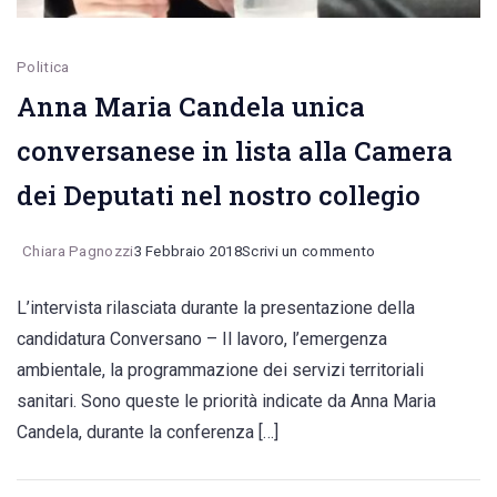
Politica
Anna Maria Candela unica
conversanese in lista alla Camera
dei Deputati nel nostro collegio
on
Chiara Pagnozzi
3 Febbraio 2018
Scrivi un commento
Anna
L’intervista rilasciata durante la presentazione della
Maria
candidatura Conversano – Il lavoro, l’emergenza
Candela
ambientale, la programmazione dei servizi territoriali
unica
sanitari. Sono queste le priorità indicate da Anna Maria
conversanese
Candela, durante la conferenza […]
in
lista