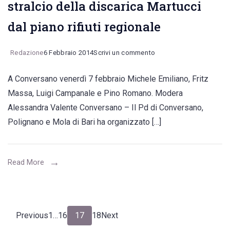
stralcio della discarica Martucci
dal piano rifiuti regionale
on
Redazione
6 Febbraio 2014
Scrivi un commento
Il
A Conversano venerdì 7 febbraio Michele Emiliano, Fritz
PD
Massa, Luigi Campanale e Pino Romano. Modera
chiamato
Alessandra Valente Conversano – Il Pd di Conversano,
ad
Polignano e Mola di Bari ha organizzato […]
esprimersi
sullo
stralcio
Read More
della
discarica
Martucci
Navigazione
Page
Page
Page
Page
Previous
1
…
16
17
18
Next
dal