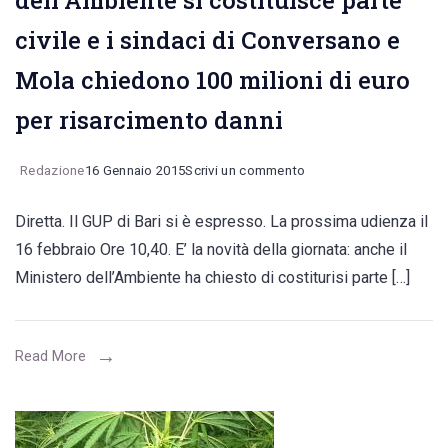
dell’Ambiente si costituisce parte
civile e i sindaci di Conversano e
Mola chiedono 100 milioni di euro
per risarcimento danni
on
Redazione
16 Gennaio 2015
Scrivi un commento
Ultim’ora:
Diretta. Il GUP di Bari si è espresso. La prossima udienza il
il
16 febbraio Ore 10,40. E’ la novità della giornata: anche il
Ministero
Ministero dell’Ambiente ha chiesto di costiturisi parte […]
dell’Ambiente
si
costituisce
Read More
parte
civile
e