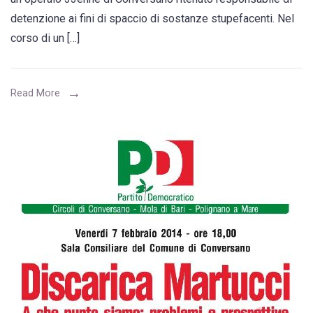
dai
detenzione ai fini di spaccio di sostanze stupefacenti. Nel
Carabinieri,
corso di un […]
coltivava
marijuana
“in
Read More
proprio”