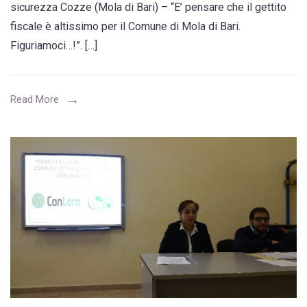
sicurezza Cozze (Mola di Bari) – “E’ pensare che il gettito
Cozze,
fiscale è altissimo per il Comune di Mola di Bari.
qui
Figuriamoci…!”. […]
potete
fare
i
Read More
bisogni
per
strada”.
La
protesta
dei
residenti
usuali
e
stagionali