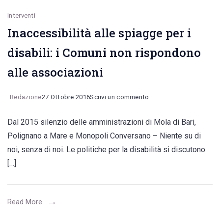
Interventi
Inaccessibilità alle spiagge per i
disabili: i Comuni non rispondono
alle associazioni
on
Redazione
27 Ottobre 2016
Scrivi un commento
Inaccessibilità
Dal 2015 silenzio delle amministrazioni di Mola di Bari,
alle
Polignano a Mare e Monopoli Conversano – Niente su di
spiagge
noi, senza di noi. Le politiche per la disabilità si discutono
per
[…]
i
disabili:
i
Read More
Comuni