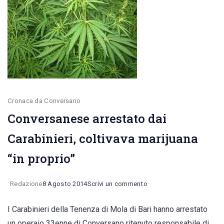
i
sindaci
di
Conversano
e
Mola
Cronaca da Conversano
chiedono
Conversanese arrestato dai
100
milioni
Carabinieri, coltivava marijuana
di
“in proprio”
euro
per
on
Redazione
8 Agosto 2014
Scrivi un commento
risarcimento
Conversanese
danni
I Carabinieri della Tenenza di Mola di Bari hanno arrestato
arrestato
un operaio 33enne di Conversano ritenuto responsabile di