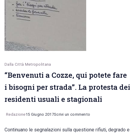
Dalla Città Metropolitana
“Benvenuti a Cozze, qui potete fare
i bisogni per strada”. La protesta dei
residenti usuali e stagionali
on
Redazione
15 Giugno 2017
Scrivi un commento
“Benvenuti
Continuano le segnalazioni sulla questione rifiuti, degrado e
a