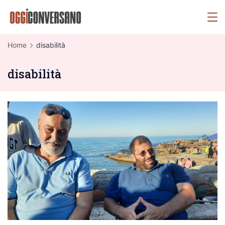
Skip
OggiConversano
to
content
Home
disabilità
disabilità