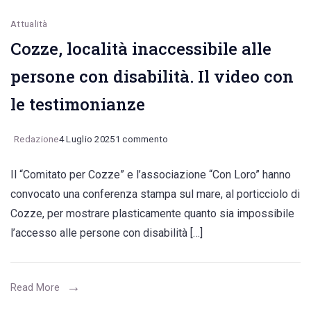
Attualità
Cozze, località inaccessibile alle
persone con disabilità. Il video con
le testimonianze
su
Redazione
4 Luglio 2025
1 commento
Cozze,
Il “Comitato per Cozze” e l’associazione “Con Loro” hanno
località
convocato una conferenza stampa sul mare, al porticciolo di
inaccessibile
Cozze, per mostrare plasticamente quanto sia impossibile
alle
l’accesso alle persone con disabilità […]
persone
con
disabilità.
Read More
Il