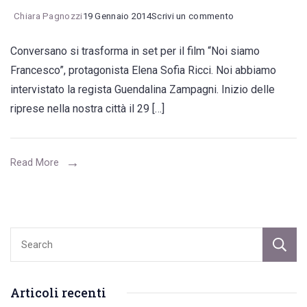
on
Chiara Pagnozzi
19 Gennaio 2014
Scrivi un commento
“Ho
Conversano si trasforma in set per il film “Noi siamo
scelto
Francesco”, protagonista Elena Sofia Ricci. Noi abbiamo
Conversano”
intervistato la regista Guendalina Zampagni. Inizio delle
riprese nella nostra città il 29 […]
Read More
Articoli recenti