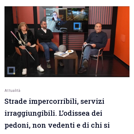
video
con
le
testimonianze
Attualità
Strade impercorribili, servizi
irraggiungibili. L’odissea dei
pedoni, non vedenti e di chi si