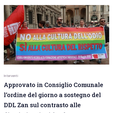
identificati
dai
carabinieri
di
Conversano
cinque
giovani
incensurati
Interventi
Approvato in Consiglio Comunale
l’ordine del giorno a sostegno del
DDL Zan sul contrasto alle