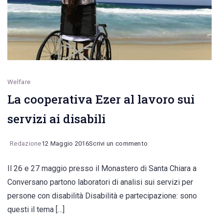
con
la
sedia
a
rotelle”
Welfare
La cooperativa Ezer al lavoro sui
servizi ai disabili
on
Redazione
12 Maggio 2016
Scrivi un commento
La
Il 26 e 27 maggio presso il Monastero di Santa Chiara a
cooperativa
Conversano partono laboratori di analisi sui servizi per
Ezer
persone con disabilità Disabilità e partecipazione: sono
al
questi il tema […]
lavoro