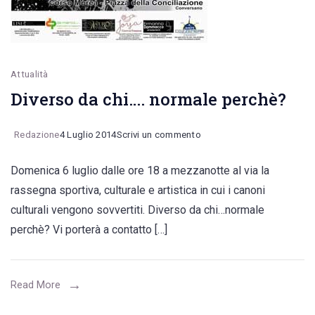
Attualità
Diverso da chi…. normale perchè?
on
Redazione
4 Luglio 2014
Scrivi un commento
Diverso
Domenica 6 luglio dalle ore 18 a mezzanotte al via la
da
rassegna sportiva, culturale e artistica in cui i canoni
chi….
culturali vengono sovvertiti. Diverso da chi…normale
normale
perchè? Vi porterà a contatto […]
perchè?
Read More