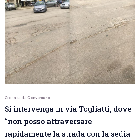
DDL
Zan
sul
contrasto
alle
discriminazioni
fondate
sull’orientamento
sessuale.
Cinque
Cronaca da Conversano
gli
Si intervenga in via Togliatti, dove
astenuti
“non posso attraversare
rapidamente la strada con la sedia