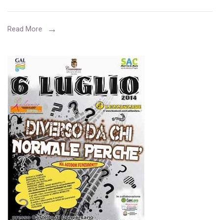
sui
servizi
Read More
ai
disabili