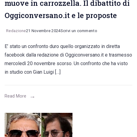
muove in carrozzella. Il dibattito di
Oggiconversano.it e le proposte
on
Redazione
21 Novembre 2024
Scrivi un commento
Strade
E’ stato un confronto duro quello organizzato in diretta
impercorribili,
facebook dalla redazione di Oggiconversano.it e trasmesso
servizi
mercoledì 20 novembre scorso. Un confronto che ha visto
irraggiungibili.
in studio con Gian Luigi […]
L’odissea
dei
pedoni,
Read More
non
vedenti
e
di