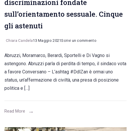
discriminazioni fondate
sull’orientamento sessuale. Cinque
gli astenuti
on
Chiara Candela
13 Maggio 2021
Scrivi un commento
Approvato
Abruzzi, Moramarco, Berardi, Sportelli e Di Vagno si
in
astengono. Abruzzi parla di perdita di tempo, il sindaco vota
Consiglio
a favore Conversano – L’ashtag #DdlZan è ormai uno
Comunale
status, un’affermazione di civiltà, una presa di posizione
l’ordine
politica e […]
del
giorno
a
Read More
sostegno
del