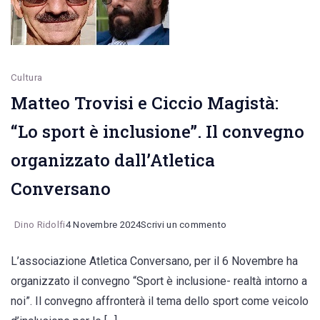
chi
si
muove
in
Cultura
carrozzella.
Matteo Trovisi e Ciccio Magistà:
Il
“Lo sport è inclusione”. Il convegno
dibattito
organizzato dall’Atletica
di
Oggiconversano.it
Conversano
e
le
on
Dino Ridolfi
4 Novembre 2024
Scrivi un commento
proposte
Matteo
L’associazione Atletica Conversano, per il 6 Novembre ha
Trovisi
organizzato il convegno “Sport è inclusione- realtà intorno a
e
noi”. Il convegno affronterà il tema dello sport come veicolo
Ciccio