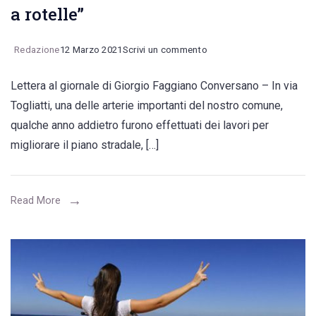
a rotelle”
on
Redazione
12 Marzo 2021
Scrivi un commento
Si
Lettera al giornale di Giorgio Faggiano Conversano – In via
intervenga
Togliatti, una delle arterie importanti del nostro comune,
in
qualche anno addietro furono effettuati dei lavori per
via
migliorare il piano stradale, […]
Togliatti,
dove
“non
Read More
posso
attraversare
rapidamente
la
strada