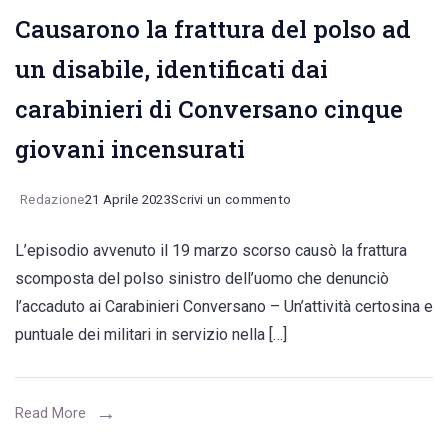
Causarono la frattura del polso ad
un disabile, identificati dai
carabinieri di Conversano cinque
giovani incensurati
on
Redazione
21 Aprile 2023
Scrivi un commento
Causarono
L’episodio avvenuto il 19 marzo scorso causò la frattura
la
scomposta del polso sinistro dell’uomo che denunciò
frattura
l’accaduto ai Carabinieri Conversano – Un’attività certosina e
del
puntuale dei militari in servizio nella […]
polso
ad
un
Read More
disabile,