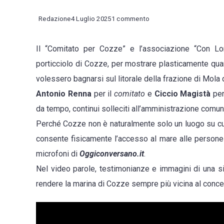
su
Redazione
4 Luglio 2025
1 commento
Cozze,
Il “Comitato per Cozze” e l’associazione “Con L
località
porticciolo di Cozze, per mostrare plasticamente qua
inaccessibile
volessero bagnarsi sul litorale della frazione di Mola d
alle
Antonio Renna
per il
comitato
e
Ciccio Magistà
per
persone
da tempo, continui solleciti all’amministrazione comun
con
Perché Cozze non è naturalmente solo un luogo su cui
disabilità.
consente fisicamente l’accesso al mare alle persone c
Il
microfoni di
Oggiconversano.it
.
video
Nel video parole, testimonianze e immagini di una s
con
rendere la marina di Cozze sempre più vicina al concett
le
testimonianze