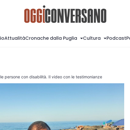
Og
io
Attualità
Cronache dalla Puglia
Cultura
Podcast
P
lle persone con disabilità. Il video con le testimonianze