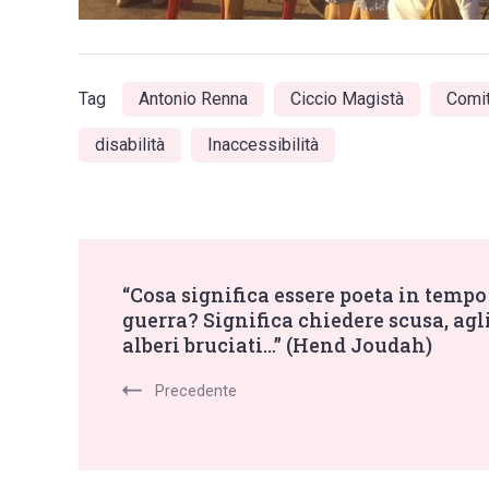
Tag
Antonio Renna
Ciccio Magistà
Comit
disabilità
Inaccessibilità
Post
“Cosa significa essere poeta in tempo
guerra? Significa chiedere scusa, agl
Navigation
alberi bruciati…” (Hend Joudah)
Precedente