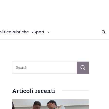
giConversano
olitica
Rubriche
Sport
Sear
Articoli recenti