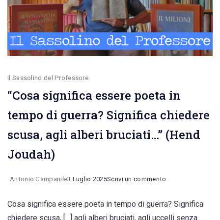
Benedetto
giovedì
16
ottobre
alle
Il Sassolino del Professore
18.30
“Cosa significa essere poeta in
tempo di guerra? Significa chiedere
scusa, agli alberi bruciati…” (Hend
Joudah)
on
Antonio Campanile
3 Luglio 2025
Scrivi un commento
“Cosa
Cosa significa essere poeta in tempo di guerra? Significa
significa
chiedere scusa, […] agli alberi bruciati, agli uccelli senza