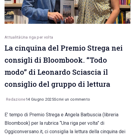
a
portare
una
candela
Attualità
Una riga per volta
La cinquina del Premio Strega nei
consigli di Bloombook. “Todo
modo” di Leonardo Sciascia il
consiglio del gruppo di lettura
on
Redazione
14 Giugno 2025
Scrivi un commento
La
E’ tempo di Premio Strega e Angela Barbuscia (libreria
cinquina
Bloombook) per la rubrica “Una riga per volta” di
del
Oggiconversano.it, ci consiglia la lettura della cinquina dei