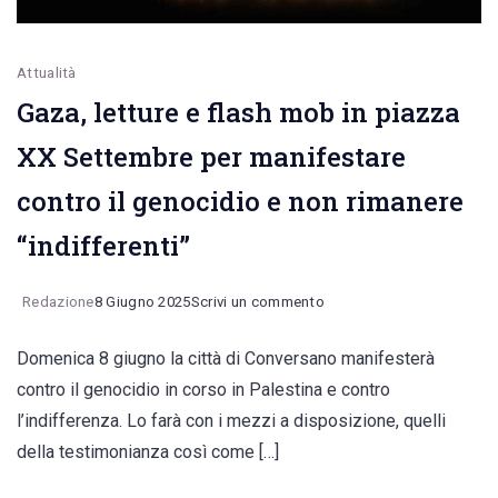
di
lettura
Attualità
Gaza, letture e flash mob in piazza
XX Settembre per manifestare
contro il genocidio e non rimanere
“indifferenti”
on
Redazione
8 Giugno 2025
Scrivi un commento
Gaza,
Domenica 8 giugno la città di Conversano manifesterà
letture
contro il genocidio in corso in Palestina e contro
e
l’indifferenza. Lo farà con i mezzi a disposizione, quelli
flash
della testimonianza così come […]
mob