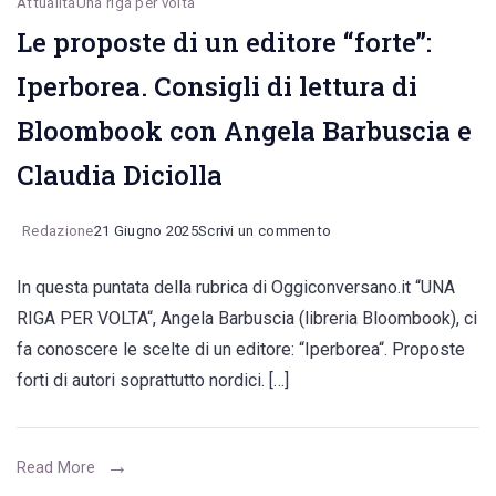
Attualità
Una riga per volta
Le proposte di un editore “forte”:
Iperborea. Consigli di lettura di
Bloombook con Angela Barbuscia e
Claudia Diciolla
on
Redazione
21 Giugno 2025
Scrivi un commento
Le
In questa puntata della rubrica di Oggiconversano.it “UNA
proposte
RIGA PER VOLTA“, Angela Barbuscia (libreria Bloombook), ci
di
fa conoscere le scelte di un editore: “Iperborea“. Proposte
un
forti di autori soprattutto nordici. […]
editore
“forte”:
Iperborea.
Read More
Consigli