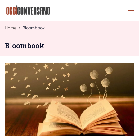
Skip
OggiConversano
to
content
Home
Bloombook
Bloombook