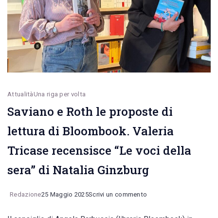
di
testi
e
poesie
sul
conflitto
palestinese
Attualità
Una riga per volta
Saviano e Roth le proposte di
lettura di Bloombook. Valeria
Tricase recensisce “Le voci della
sera” di Natalia Ginzburg
on
Redazione
25 Maggio 2025
Scrivi un commento
Saviano