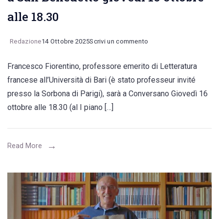
alle 18.30
on
Redazione
14 Ottobre 2025
Scrivi un commento
Francesco
Francesco Fiorentino, professore emerito di Letteratura
Fiorentino
francese all’Università di Bari (è stato professeur invité
con
presso la Sorbona di Parigi), sarà a Conversano Giovedì 16
la
ottobre alle 18.30 (al I piano […]
sua
biografia
di
Read More
Balzac
(Editori
Laterza)
a
San