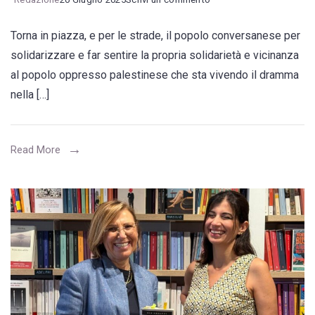
“Conversano
Torna in piazza, e per le strade, il popolo conversanese per
per
solidarizzare e far sentire la propria solidarietà e vicinanza
la
al popolo oppresso palestinese che sta vivendo il dramma
Palestina”,
nella […]
lunedì
23
giugno
Read More
dalle
18.00
scalinata
del
“Vicciarolo”.
Tutti
invitati