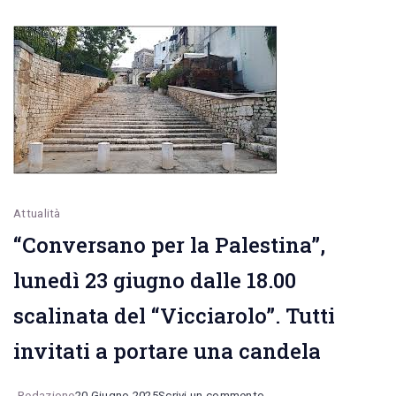
di
lettura
di
Bloombook
con
Angela
Barbuscia
e
Attualità
“Conversano per la Palestina”,
Claudia
Diciolla
lunedì 23 giugno dalle 18.00
scalinata del “Vicciarolo”. Tutti
invitati a portare una candela
on
Redazione
20 Giugno 2025
Scrivi un commento