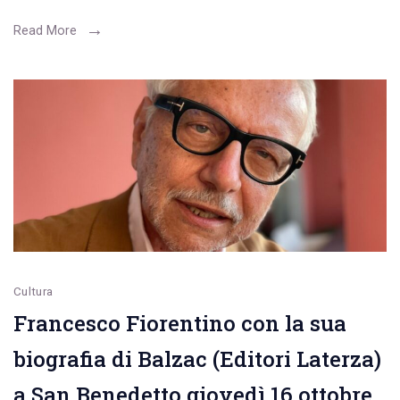
Bloombook
avviano
Read More
il
percorso
con
una
demo
sabato
18
ottobre
in
Cultura
libreria
Francesco Fiorentino con la sua
biografia di Balzac (Editori Laterza)
a San Benedetto giovedì 16 ottobre