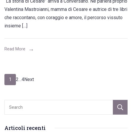
“La storia di Cesare” arriva a Conversano. Ne parlerà proprio
voleremo
di
Valentina Mastroianni, mamma di Cesare e autrice di tre libri
sopra
Natalia
che raccontano, con coraggio e amore, il percorso vissuto
la
Ginzburg
insieme […]
paura”,
la
storia
Read More
di
Cesare
raccontata
Navigazione
Page
Page
Page
1
2
…
4
Next
dalla
articoli
sua
mamma
Valentina
Mastroianni
Articoli recenti