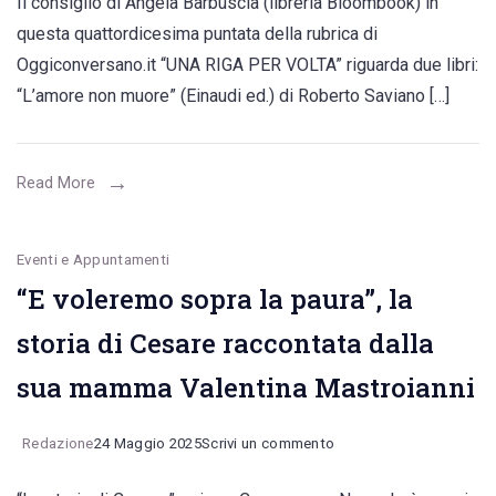
Il consiglio di Angela Barbuscia (libreria Bloombook) in
e
questa quattordicesima puntata della rubrica di
Roth
Oggiconversano.it “UNA RIGA PER VOLTA” riguarda due libri:
le
“L’amore non muore” (Einaudi ed.) di Roberto Saviano […]
proposte
di
lettura
Read More
di
Bloombook.
Eventi e Appuntamenti
Valeria
“E voleremo sopra la paura”, la
Tricase
storia di Cesare raccontata dalla
recensisce
“Le
sua mamma Valentina Mastroianni
voci
on
Redazione
24 Maggio 2025
Scrivi un commento
della
“E
sera”