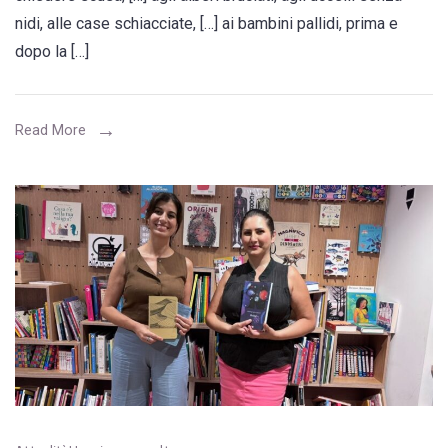
essere
nidi, alle case schiacciate, […] ai bambini pallidi, prima e
poeta
dopo la […]
in
tempo
di
Read More
guerra?
Significa
chiedere
scusa,
agli
alberi
bruciati…”
(Hend
Joudah)