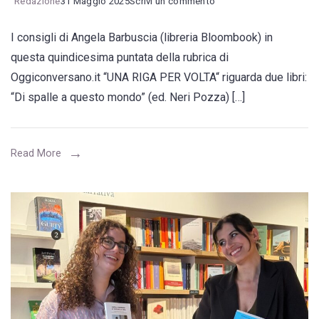
on
Redazione
31 Maggio 2025
Scrivi un commento
I
I consigli di Angela Barbuscia (libreria Bloombook) in
consigli
questa quindicesima puntata della rubrica di
della
Oggiconversano.it “UNA RIGA PER VOLTA“ riguarda due libri:
settimana
“Di spalle a questo mondo” (ed. Neri Pozza) […]
di
Bloombook
che
Read More
propone
per
il
6
giugno
un
reading