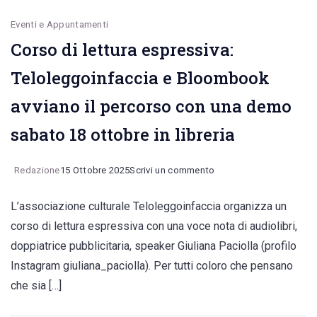
Eventi e Appuntamenti
Corso di lettura espressiva:
Teloleggoinfaccia e Bloombook
avviano il percorso con una demo
sabato 18 ottobre in libreria
on
Redazione
15 Ottobre 2025
Scrivi un commento
Corso
L’associazione culturale Teloleggoinfaccia organizza un
di
corso di lettura espressiva con una voce nota di audiolibri,
lettura
doppiatrice pubblicitaria, speaker Giuliana Paciolla (profilo
espressiva:
Instagram giuliana_paciolla). Per tutti coloro che pensano
Teloleggoinfaccia
che sia […]
e