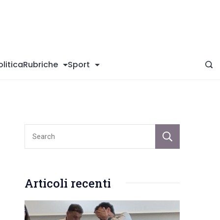
giConversano
olitica
Rubriche
Sport
Sear
Articoli recenti