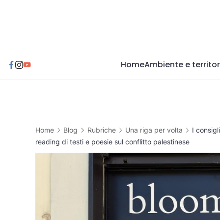
Skip
to
content
Home
Ambiente e territor
Home
Blog
Rubriche
Una riga per volta
I consig
reading di testi e poesie sul conflitto palestinese