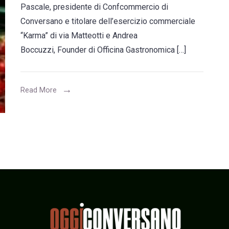
Pascale, presidente di Confcommercio di
Andrea
Conversano e titolare dell’esercizio commerciale
Boccuzzi
“Karma” di via Matteotti e Andrea
nel
Boccuzzi, Founder di Officina Gastronomica […]
consiglio
dei
Read More
giovani
imprenditori
di
Confcommercio
di
Bari-
Bat