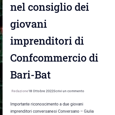
nel consiglio dei
giovani
imprenditori di
Confcommercio di
Bari-Bat
on
Redazione
18 Ottobre 2022
Scrivi un commento
Giulia
Importante riconoscimento a due giovani
Pascale
imprenditori conversanesi Conversano – Giulia
e