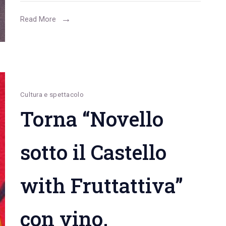
serio.
Andrea
Read More
Boccuzzi
(Fruttattiva):
“Ci
uniremo
in
Cultura e spettacolo
associazione
Torna “Novello
o
consorzio”
sotto il Castello
with Fruttattiva”
con vino,