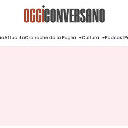
Og
io
Attualità
Cronache dalla Puglia
Cultura
Podcast
P