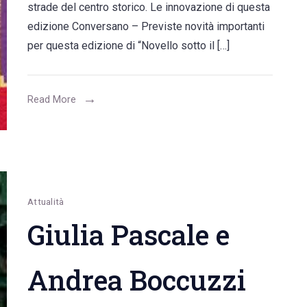
strade del centro storico. Le innovazione di questa
sotto
edizione Conversano – Previste novità importanti
il
per questa edizione di “Novello sotto il […]
Castello
with
Fruttattiva”
Read More
con
vino,
enogastronomia,
territorio,
approfondimenti
Attualità
e
Giulia Pascale e
la
castagna
Andrea Boccuzzi
segreta