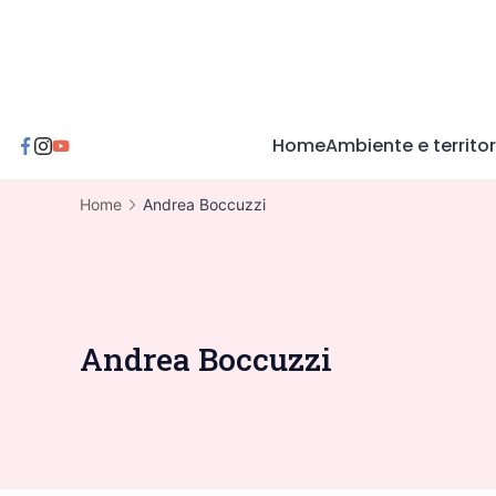
Skip
to
content
Home
Ambiente e territor
Home
Andrea Boccuzzi
Andrea Boccuzzi