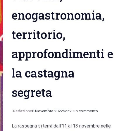
enogastronomia,
territorio,
approfondimenti e
la castagna
segreta
on
Redazione
8 Novembre 2022
Scrivi un commento
Torna
La rassegna si terrà dall’11 al 13 novembre nelle
“Novello