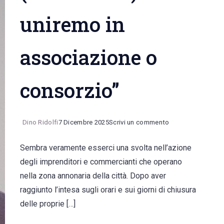
uniremo in
associazione o
consorzio”
on
Dino Ridolfi
7 Dicembre 2025
Scrivi un commento
Nella
Sembra veramente esserci una svolta nell’azione
zona
degli imprenditori e commercianti che operano
annonaria
nella zona annonaria della città. Dopo aver
si
raggiunto l’intesa sugli orari e sui giorni di chiusura
fa
delle proprie […]
sul