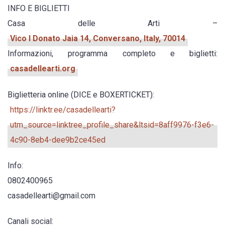
INFO E BIGLIETTI
Casa delle Arti –
Vico I Donato Jaia 14, Conversano, Italy, 70014
Informazioni, programma completo e biglietti:
casadellearti.org
Biglietteria online (DICE e BOXERTICKET):
https://linktr.ee/casadellearti?
utm_source=linktree_profile_share&ltsid=8aff9976-f3e6-
4c90-8eb4-dee9b2ce45ed
Info:
0802400965
casadellearti@gmail.com
Canali social: