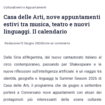
Cultura
Eventi e Appuntamenti
Casa delle Arti, nove appuntamenti
estivi tra musica, teatro e nuovi
linguaggi. Il calendario
on
Redazione
13 Giugno 2026
Scrivi un commento
Casa
Dalla Siria all’Argentina, dal nuovo cantautorato italiano al
delle
circo contemporaneo, passando per Shakespeare e le
Arti,
nuove riflessioni sull’intelligenza artificiale: è un viaggio tra
nove
identità, geografie e linguaggi la Summer Season 2026 di
appuntamenti
Casa delle Arti, il programma che da giugno a settembre
estivi
porterà a Conversano nove appuntamenti con alcuni dei
tra
protagonisti più interessanti della scena culturale
musica,