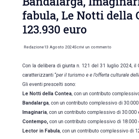
Bandalarga, Imaginari
fabula, Le Notti della
123.930 euro
on
Redazione
13 Agosto 2024
Scrivi un commento
Il
Con la delibera di giunta n. 121 del 31 luglio 2024, 
Comune
caratterizzanti “
per il turismo e e l’offerta culturale dell
sceglie
Gli eventi prescelti sono:
i
Le Notti della Contea
, con un contributo complessivo
cinque
Bandalarga
, con un contributo complessivo di 30.000
grandi
Imaginaria
, con un contributo complessivo di 30.000 
eventi:
Contempo,
con un contributo complessivo di 18.000 
Bandalarga,
Lector in Fabula
, con un contributo complessivo di 1
Imaginaria,