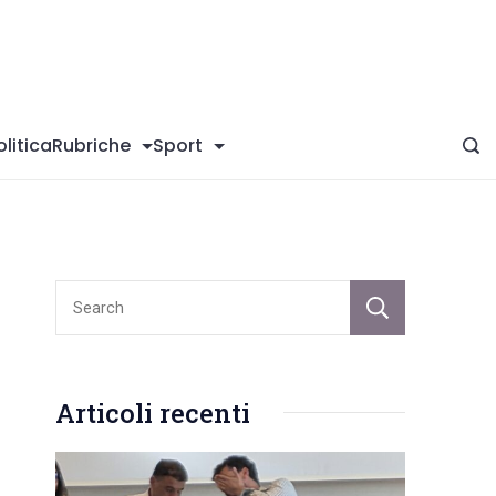
giConversano
olitica
Rubriche
Sport
Sear
Articoli recenti