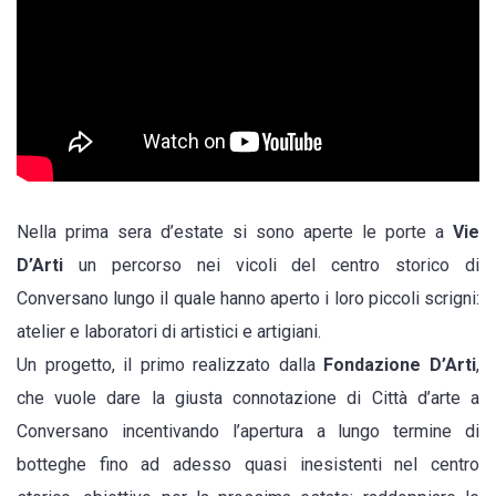
storico,
i
cittadini
tornano
nelle
loro
strade.
Nella prima sera d’estate si sono aperte le porte a
Vie
Il
D’Arti
un percorso nei vicoli del centro storico di
coraggio
Conversano lungo il quale hanno aperto i loro piccoli scrigni:
degli
atelier e laboratori di artistici e artigiani.
artisti
Un progetto, il primo realizzato dalla
Fondazione D’Arti
,
e
che vuole dare la giusta connotazione di Città d’arte a
artigiani
Conversano incentivando l’apertura a lungo termine di
botteghe fino ad adesso quasi inesistenti nel centro