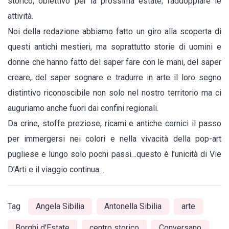
storico, obiettivo per la prossima estate; raddoppiare le
attività.
Noi della redazione abbiamo fatto un giro alla scoperta di
questi antichi mestieri, ma soprattutto storie di uomini e
donne che hanno fatto del saper fare con le mani, del saper
creare, del saper sognare e tradurre in arte il loro segno
distintivo riconoscibile non solo nel nostro territorio ma ci
auguriamo anche fuori dai confini regionali.
Da crine, stoffe preziose, ricami e antiche cornici il passo
per immergersi nei colori e nella vivacità della pop-art
pugliese e lungo solo pochi passi…questo è l’unicità di Vie
D’Arti e il viaggio continua…
Tag
Angela Sibilia
Antonella Sibilia
arte
Borghi d'Estate
centro storico
Conversano