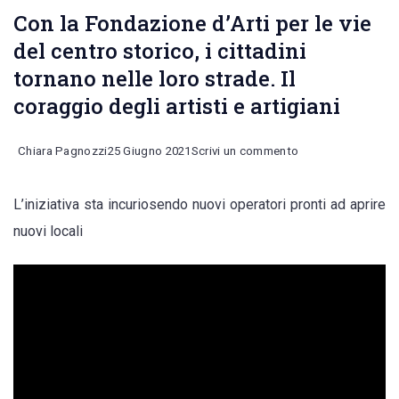
Con la Fondazione d’Arti per le vie
del centro storico, i cittadini
tornano nelle loro strade. Il
coraggio degli artisti e artigiani
on
Chiara Pagnozzi
25 Giugno 2021
Scrivi un commento
Con
L’iniziativa sta incuriosendo nuovi operatori pronti ad aprire
la
nuovi locali
Fondazione
d’Arti
per
le
vie
del
centro