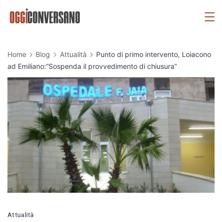
Skip
OggiConversano
to
content
Home
Blog
Attualità
Punto di primo intervento, Loiacono
ad Emiliano:”Sospenda il provvedimento di chiusura”
Attualità