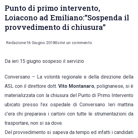
Punto di primo intervento,
Loiacono ad Emiliano:”Sospenda il
provvedimento di chiusura”
on
Redazione
16 Giugno 2018
Scrivi un commento
Punto
Da ieri 15 giugno sospeso il servizio
di
primo
Conversano – La volontà regionale e della direzione della
intervento,
ASL con il direttore dott.
Vito Montanaro
, polignanese, si è
Loiacono
materializzata con la chiusura del Punto di Primo Intervento
ad
ubicato presso l’ex ospedale di Conversano. Ieri mattina
Emiliano:”Sospenda
c’era chi preparava i cartoni con tutte le strumentazioni da
il
trasportare, non si sa dove.
provvedimento
Del provvedimento si sapeva da tempo ed infatti i candidati
di