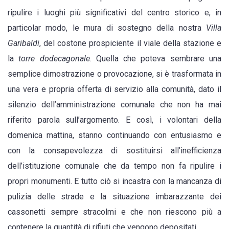
ci
ripulire i luoghi più significativi del centro storico e, in
pensano
particolar modo, le mura di sostegno della nostra
Villa
i
Garibaldi
, del costone prospiciente il viale della stazione e
cittadini
la
torre dodecagonale
. Quella che poteva sembrare una
semplice dimostrazione o provocazione, si è trasformata in
una vera e propria offerta di servizio alla comunità, dato il
silenzio dell’amministrazione comunale che non ha mai
riferito parola sull’argomento. E così, i volontari della
domenica mattina, stanno continuando con entusiasmo e
con la consapevolezza di sostituirsi all’inefficienza
dell’istituzione comunale che da tempo non fa ripulire i
propri monumenti. E tutto ciò si incastra con la mancanza di
pulizia delle strade e la situazione imbarazzante dei
cassonetti sempre stracolmi e che non riescono più a
contenere la quantità di rifiuti che vengono depositati.