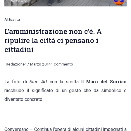
Attualità
L’amministrazione non c’è. A
ripulire la città ci pensano i
cittadini
su
Redazione
17 Marzo 2014
1 commento
L’amministrazione
La foto di
Sirio Art
con la scritta
Il Muro del Sorriso
non
racchiude il significato di un gesto che da simbolico è
c’è.
diventato concreto
A
ripulire
la
città
Conversano – Continua l’opera di alcuni cittadini impegnati a