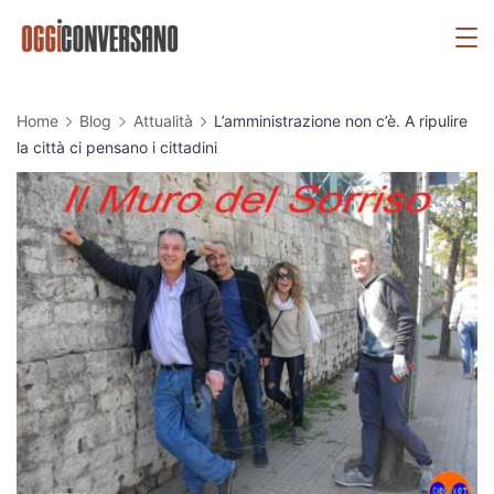
Skip
OggiConversano
to
content
Home
Blog
Attualità
L’amministrazione non c’è. A ripulire
la città ci pensano i cittadini