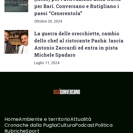
per Bari. Conversano e Rutigliano i
paesi “Cenerentola”
Ottobre 20, 2024
La guerra delle orecchiette, cambio
dello chef al ristorante Pashà: lascia
Antonio Zaccardi ed entra in pista
Michele Spadaro
Luglio 11, 2024
Home
Ambiente e territorio
Attualità
Cronache dalla Puglia
Cultura
Podcast
Politica
Rubriche
Sport