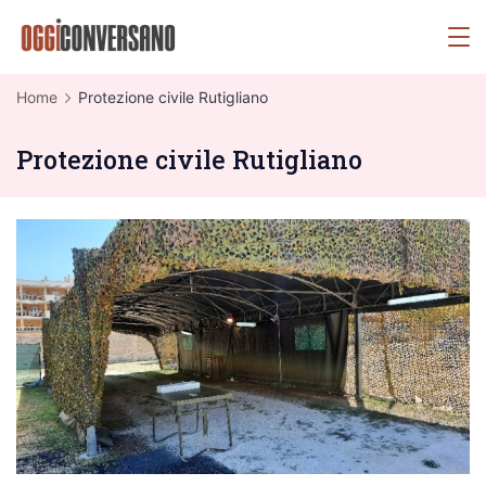
Skip
OggiConversano
to
content
Home
Protezione civile Rutigliano
Protezione civile Rutigliano