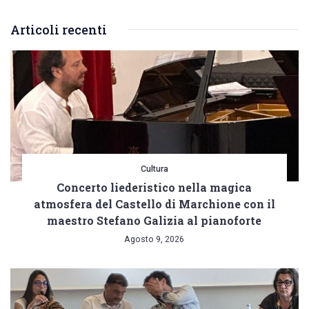
“Il
Articoli recenti
volontariato
è
un
buon
modo
di
occupare
Cultura
Concerto liederistico nella magica
quel
atmosfera del Castello di Marchione con il
tempo”
maestro Stefano Galizia al pianoforte
Agosto 9, 2026