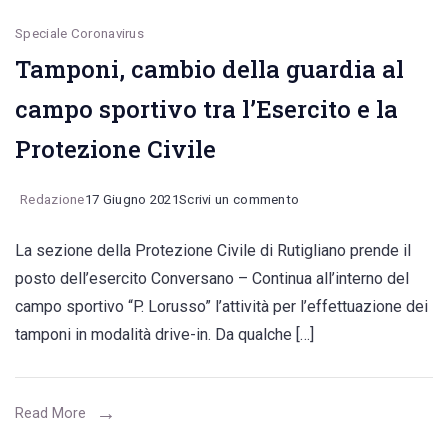
Speciale Coronavirus
Tamponi, cambio della guardia al
campo sportivo tra l’Esercito e la
Protezione Civile
on
Redazione
17 Giugno 2021
Scrivi un commento
Tamponi,
La sezione della Protezione Civile di Rutigliano prende il
cambio
posto dell’esercito Conversano – Continua all’interno del
della
campo sportivo “P. Lorusso” l’attività per l’effettuazione dei
guardia
tamponi in modalità drive-in. Da qualche […]
al
campo
sportivo
Read More
tra