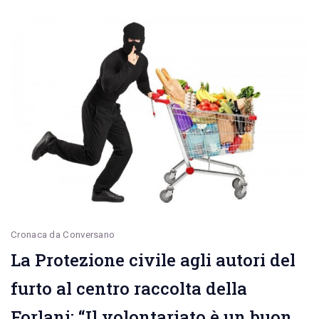
l’Esercito
e
la
Protezione
Civile
Cronaca da Conversano
La Protezione civile agli autori del
furto al centro raccolta della
Forlani: “Il volontariato è un buon