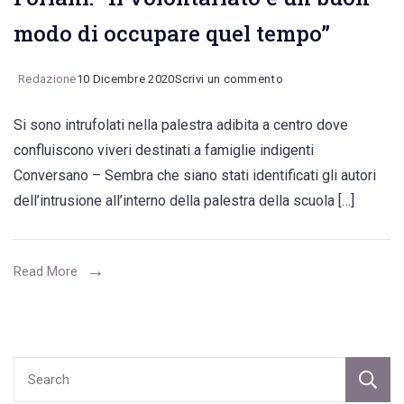
modo di occupare quel tempo”
on
Redazione
10 Dicembre 2020
Scrivi un commento
La
Si sono intrufolati nella palestra adibita a centro dove
Protezione
confluiscono viveri destinati a famiglie indigenti
civile
Conversano – Sembra che siano stati identificati gli autori
agli
dell’intrusione all’interno della palestra della scuola […]
autori
del
furto
Read More
al
centro
raccolta
della
Forlani: