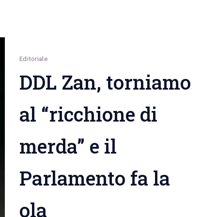
inaugura
domenica
21
luglio
Editoriale
alle
DDL Zan, torniamo
21.00
nel
al “ricchione di
centro
storico
merda” e il
Parlamento fa la
ola