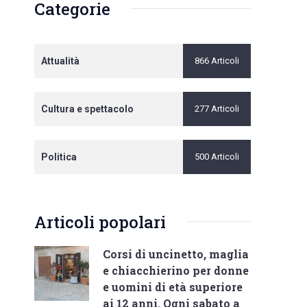
Categorie
Attualità
866 Articoli
Cultura e spettacolo
277 Articoli
Politica
500 Articoli
Articoli popolari
o
Corsi di uncinetto, maglia
e chiacchierino per donne
e uomini di età superiore
ai 12 anni. Ogni sabato a