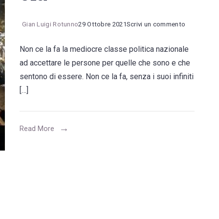
on
Gian Luigi Rotunno
29 Ottobre 2021
Scrivi un commento
DDL
Non ce la fa la mediocre classe politica nazionale
Zan,
ad accettare le persone per quelle che sono e che
torniamo
sentono di essere. Non ce la fa, senza i suoi infiniti
al
[…]
“ricchione
di
merda”
Read More
e
il
Parlament
fa
la
ola