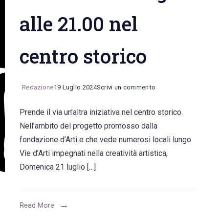
alle 21.00 nel
centro storico
on
Redazione
19 Luglio 2024
Scrivi un commento
Angolo
Prende il via un’altra iniziativa nel centro storico.
Queer,
Nell’ambito del progetto promosso dalla
uno
fondazione d’Arti e che vede numerosi locali lungo
spazio
Vie d’Arti impegnati nella creatività artistica,
di
Domenica 21 luglio […]
arte
e
rivendicazione.
Read More
Si