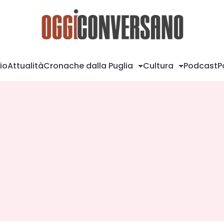
Og
io
Attualità
Cronache dalla Puglia
Cultura
Podcast
P