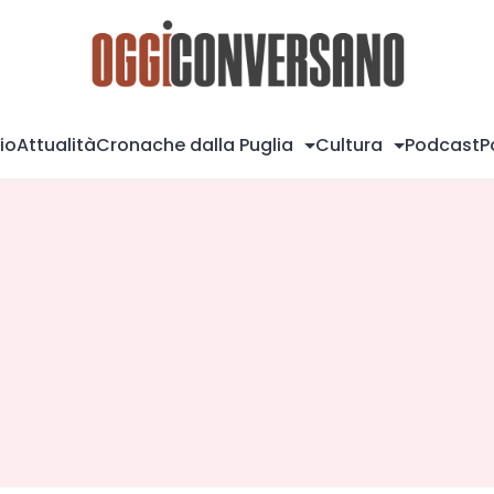
Og
io
Attualità
Cronache dalla Puglia
Cultura
Podcast
P