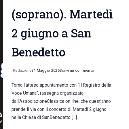
(soprano). Martedì
2 giugno a San
Benedetto
on
Redazione
31 Maggio 2026
Scrivi un commento
Concerto
Torna l’atteso appuntamento con “Il Registro della
di
Voce Umana”, rassegna organizzata
Marco
dall’AssociazioneClassica on line, che quest’anno
Cadario
prende il via con il concerto di Martedì 2 giugno
(organista)
nella Chiesa di SanBenedetto […]
e