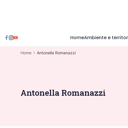
Skip
to
content
Home
Ambiente e territor
Home
Antonella Romanazzi
Antonella Romanazzi