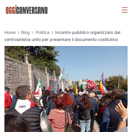
Skip
OggiConversano
to
content
Home
Blog
Politica
Incontro pubblico organizzato dal
centrosinistra unito per presentare il documento costitutivo