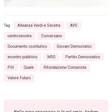
Tag
Alleanza Verdi e Sinistra
AVS
centrosinistra
Conversano
Documento costitutivo
Giovani Democratici
incontro pubblico
M5S
Partito Democratico
PSI
Quark
Rifondazione Comunista
Valore Futuro
Post
Nella zona annonaria si fa sul serio. Andrea