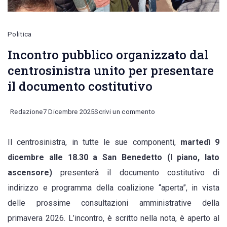
Politica
Incontro pubblico organizzato dal
centrosinistra unito per presentare
il documento costitutivo
on
Redazione
7 Dicembre 2025
Scrivi un commento
Incontro
Il centrosinistra, in tutte le sue componenti,
martedì 9
pubblico
dicembre alle 18.30 a San Benedetto (I piano, lato
organizzato
ascensore)
presenterà il documento costitutivo di
dal
indirizzo e programma della coalizione “aperta”, in vista
centrosinistra
delle prossime consultazioni amministrative della
unito
primavera 2026. L’incontro, è scritto nella nota, è aperto al
per