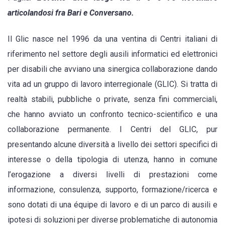
la
articolandosi fra Bari e Conversano.
scuola
di
Il Glic nasce nel 1996 da una ventina di Centri italiani di
formazione
riferimento nel settore degli ausili informatici ed elettronici
del
per disabili che avviano una sinergica collaborazione dando
gruppo
vita ad un gruppo di lavoro interregionale (GLIC). Si tratta di
centro
realtà stabili, pubbliche o private, senza fini commerciali,
ausili
che hanno avviato un confronto tecnico-scientifico e una
per
collaborazione permanente. I Centri del GLIC, pur
disabili
presentando alcune diversità a livello dei settori specifici di
interesse o della tipologia di utenza, hanno in comune
l’erogazione a diversi livelli di prestazioni come
informazione, consulenza, supporto, formazione/ricerca e
sono dotati di una équipe di lavoro e di un parco di ausili e
ipotesi di soluzioni per diverse problematiche di autonomia