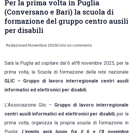
Per la prima volta in Puglia
(Conversano e Bari) la scuola di
formazione del gruppo centro ausili
per disabili
on
Redazione
6 Novembre 2025
Scrivi un commento
Per
Sarà la Puglia ad ospitare dal 6 all’8 novembre 2025, per la
la
prima volta, la Scuola di formazione della rete nazionale
prima
GLIC – Gruppo di lavoro interregionale centri ausili
volta
informatici ed elettronici per disabili.
in
Puglia
L’Associazione Glic –
Gruppo di lavoro interregionale
(Conversano
centri ausili informatici ed elettronici per disabili
, per la
e
prima volta, organizza la propria scuola di formazione in
Bari)
Puglia.
L’evento avrà luogo fra il 6 e l’8 novembre