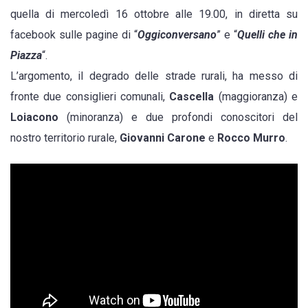
quella di mercoledì 16 ottobre alle 19.00, in diretta su
campagne:
facebook sulle pagine di “
Oggiconversano
” e “
Quelli che in
Cascella
Piazza
“.
(maggioranza)
L’argomento, il degrado delle strade rurali, ha messo di
e
fronte due consiglieri comunali,
Cascella
(maggioranza) e
Loiacono
Loiacono
(minoranza) e due profondi conoscitori del
(minoranza)
nostro territorio rurale,
Giovanni Carone
e
Rocco Murro
.
firmeranno
insieme
una
mozione
al
Consiglio
Comunale