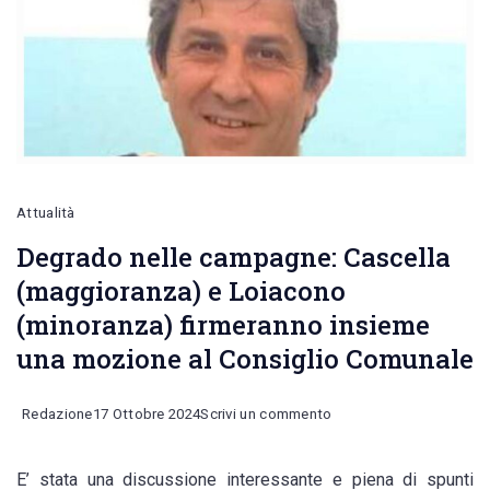
Attualità
Degrado nelle campagne: Cascella
(maggioranza) e Loiacono
(minoranza) firmeranno insieme
una mozione al Consiglio Comunale
on
Redazione
17 Ottobre 2024
Scrivi un commento
Degrado
E’ stata una discussione interessante e piena di spunti
nelle