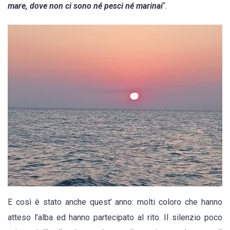
mare, dove non ci sono né pesci né marinai
“.
Cozze
all’alba
del
1
settembre
E così è stato anche quest’ anno: molti coloro che hanno
atteso l’alba ed hanno partecipato al rito. Il silenzio poco