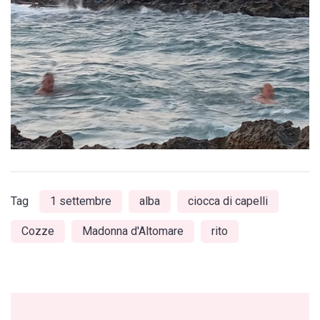
Tag
1 settembre
alba
ciocca di capelli
Cozze
Madonna d'Altomare
rito
Post