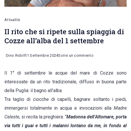
Attualità
Il rito che si ripete sulla spiaggia di
Cozze all’alba del 1 settembre
on
Dino Ridolfi
1 Settembre 2024
Scrivi un commento
Il
Il 1° di settembre le acque del mare di Cozze sono
rito
interessate da un rito tradizionale, diffuso in buona parte
che
della Puglia: il bagno all’alba.
si
Tra taglio di ciocche di capelli, bagnare soltanto i piedi,
ripete
immergersi totalmente in acqua e invocazioni alla
Madre
sulla
Celeste
, si recita la preghiera: “
Madonna dell’Altomare, porta
spiaggia
via tutti i guai e tutti i malanni lontano da me, in fondo al
di