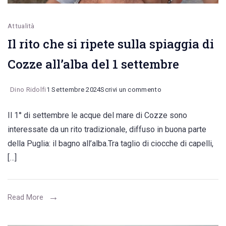
problemi
Attualità
di
Il rito che si ripete sulla spiaggia di
sempre
Cozze all’alba del 1 settembre
on
Dino Ridolfi
1 Settembre 2024
Scrivi un commento
Il
Il 1° di settembre le acque del mare di Cozze sono
rito
interessate da un rito tradizionale, diffuso in buona parte
che
della Puglia: il bagno all’alba.Tra taglio di ciocche di capelli,
si
[…]
ripete
sulla
spiaggia
Read More
di
Cozze