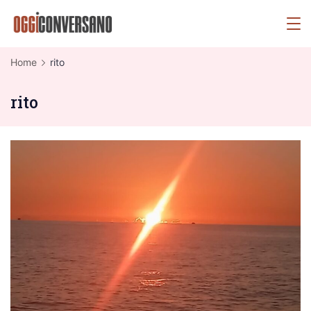
Skip
OggiConversano
to
content
Home
rito
rito