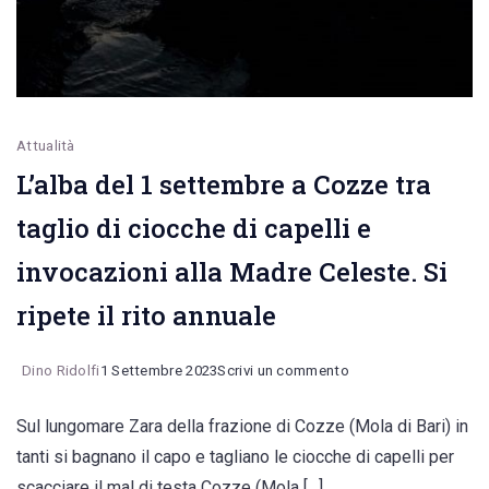
Attualità
L’alba del 1 settembre a Cozze tra
taglio di ciocche di capelli e
invocazioni alla Madre Celeste. Si
ripete il rito annuale
on
Dino Ridolfi
1 Settembre 2023
Scrivi un commento
L’alba
Sul lungomare Zara della frazione di Cozze (Mola di Bari) in
del
tanti si bagnano il capo e tagliano le ciocche di capelli per
1
scacciare il mal di testa Cozze (Mola […]