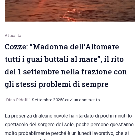
Attualità
Cozze: “Madonna dell’Altomare
tutti i guai buttali al mare”, il rito
del 1 settembre nella frazione con
gli stessi problemi di sempre
on
Dino Ridolfi
1 Settembre 2025
Scrivi un commento
Cozze:
La presenza di alcune nuvole ha ritardato di pochi minuti lo
“Madonna
spettacolo del sorgere del sole, poche persone quest’anno
dell’Altomare
molto probabilmente perché è un lunedì lavorativo, che si
tutti