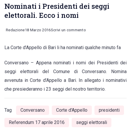
Nominati i Presidenti dei seggi
elettorali. Ecco i nomi
on
Redazione
18 Marzo 2016
Scrivi un commento
Nominati
La Corte d’Appello di Bari li ha nominati qualche minuto fa
i
Presidenti
Conversano – Appena nominati i nomi dei Presidenti dei
dei
seggi elettorali del Comune di Conversano. Nomina
seggi
avvenuta in Corte d’Appello a Bari. In allegato i nominativi
elettorali.
che presiederanno i 23 seggi del nostro territorio.
Ecco
i
nomi
Tag
Conversano
Corte d'Appello
presidenti
Referendum 17 aprile 2016
seggi elettorali