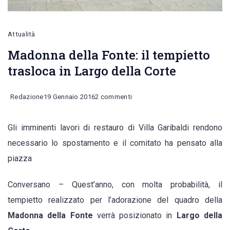
Attualità
Madonna della Fonte: il tempietto
trasloca in Largo della Corte
su
Redazione
19 Gennaio 2016
2 commenti
Madonna
Gli imminenti lavori di restauro di Villa Garibaldi rendono
della
necessario lo spostamento e il comitato ha pensato alla
Fonte:
piazza
il
tempietto
Conversano – Quest’anno, con molta probabilità, il
trasloca
tempietto realizzato per l’adorazione del quadro della
in
Madonna della Fonte
verrà posizionato in
Largo della
Largo