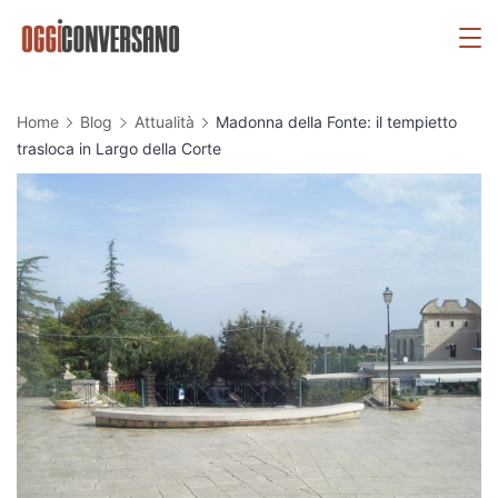
Skip
OggiConversano
to
content
Home
Blog
Attualità
Madonna della Fonte: il tempietto
trasloca in Largo della Corte