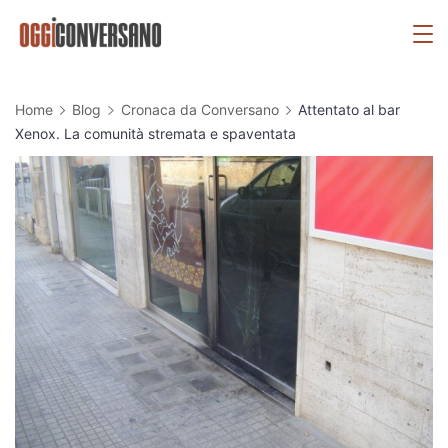
Skip
OggiConversano
to
content
Home
Blog
Cronaca da Conversano
Attentato al bar
Xenox. La comunità stremata e spaventata