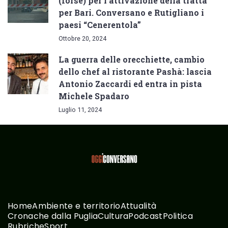
(forse) per l’attivazione della tratta
per Bari. Conversano e Rutigliano i
paesi “Cenerentola”
Ottobre 20, 2024
La guerra delle orecchiette, cambio
dello chef al ristorante Pashà: lascia
Antonio Zaccardi ed entra in pista
Michele Spadaro
Luglio 11, 2024
Home
Ambiente e territorio
Attualità
Cronache dalla Puglia
Cultura
Podcast
Politica
Rubriche
Sport