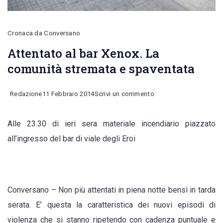
Cronaca da Conversano
Attentato al bar Xenox. La
comunità stremata e spaventata
on
Redazione
11 Febbraio 2014
Scrivi un commento
Attentato
Alle 23.30 di ieri sera materiale incendiario piazzato
al
all’ingresso del bar di viale degli Eroi
bar
Xenox.
La
comunità
Conversano – Non più attentati in piena notte bensì in tarda
stremata
serata. E’ questa la caratteristica dei nuovi episodi di
e
violenza che si stanno ripetendo con cadenza puntuale e