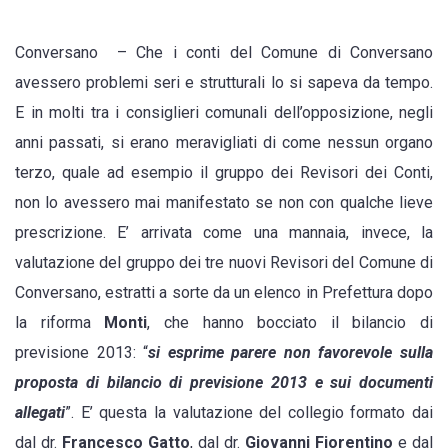
il
bilancio.
Conversano – Che i conti del Comune di Conversano
Amministraz
avessero problemi seri e strutturali lo si sapeva da tempo.
nel
E in molti tra i consiglieri comunali dell’opposizione, negli
caos
anni passati, si erano meravigliati di come nessun organo
terzo, quale ad esempio il gruppo dei Revisori dei Conti,
non lo avessero mai manifestato se non con qualche lieve
prescrizione. E’ arrivata come una mannaia, invece, la
valutazione del gruppo dei tre nuovi Revisori del Comune di
Conversano, estratti a sorte da un elenco in Prefettura dopo
la riforma
Monti
, che hanno bocciato il bilancio di
previsione 2013: “
si esprime parere non favorevole sulla
proposta di bilancio di previsione 2013 e sui documenti
allegati
”. E’ questa la valutazione del collegio formato dai
dal dr.
Francesco Gatto
, dal dr.
Giovanni Fiorentino
e dal