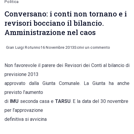
Politica
Conversano: i conti non tornano e i
revisori bocciano il bilancio.
Amministrazione nel caos
on
Gian Luigi Rotunno
16 Novembre 2013
Scrivi un commento
Conversano:
Non favorevole il parere dei Revisori dei Conti al bilancio di
i
previsione 2013
conti
approvato dalla Giunta Comunale. La Giunta ha anche
non
previsto l’aumento
tornano
di
IMU
seconda casa e
TARSU
. E la data del 30 novembre
e
per l’approvazione
i
definitiva si avvicina
revisori
bocciano