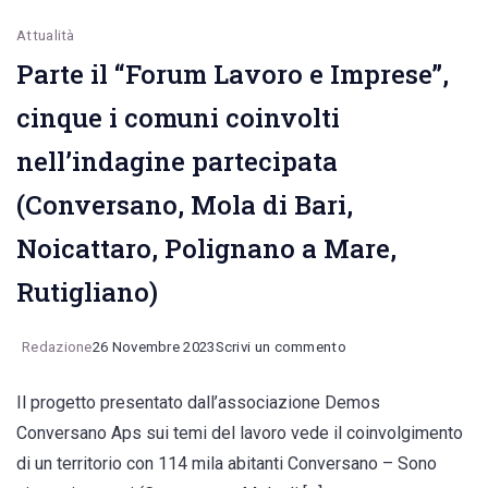
Attualità
Parte il “Forum Lavoro e Imprese”,
cinque i comuni coinvolti
nell’indagine partecipata
(Conversano, Mola di Bari,
Noicattaro, Polignano a Mare,
Rutigliano)
on
Redazione
26 Novembre 2023
Scrivi un commento
Parte
Il progetto presentato dall’associazione Demos
il
Conversano Aps sui temi del lavoro vede il coinvolgimento
“Forum
di un territorio con 114 mila abitanti Conversano – Sono
Lavoro