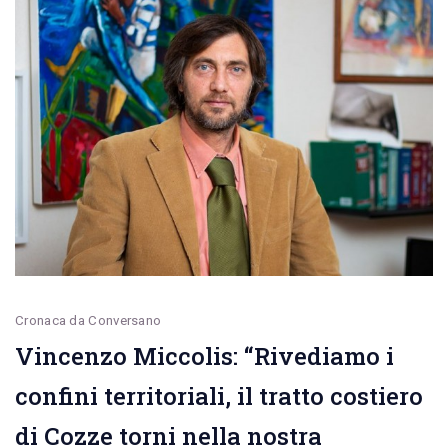
tratta
Bari-
Putignano
(via
Conversano)
sarà
attivata
entro
dicembre
2023”
Cronaca da Conversano
Vincenzo Miccolis: “Rivediamo i
confini territoriali, il tratto costiero
di Cozze torni nella nostra