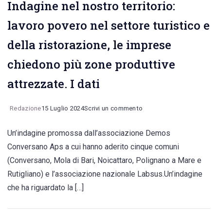
Indagine nel nostro territorio:
lavoro povero nel settore turistico e
della ristorazione, le imprese
chiedono più zone produttive
attrezzate. I dati
on
Redazione
15 Luglio 2024
Scrivi un commento
Indagine
Un’indagine promossa dall’associazione Demos
nel
Conversano Aps a cui hanno aderito cinque comuni
nostro
(Conversano, Mola di Bari, Noicattaro, Polignano a Mare e
territorio:
Rutigliano) e l’associazione nazionale Labsus.Un’indagine
lavoro
che ha riguardato la […]
povero
nel