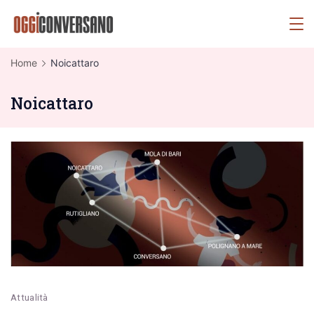
Skip
OggiConversano
to
content
Home
Noicattaro
Noicattaro
Attualità