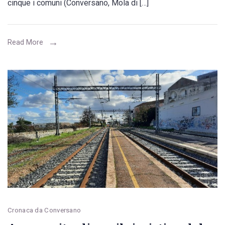
cinque i comuni (Conversano, Mola di […]
e
Imprese”,
cinque
Read More
i
comuni
coinvolti
nell’indagine
partecipata
(Conversano,
Mola
di
Bari,
Noicattaro,
Polignano
Cronaca da Conversano
a