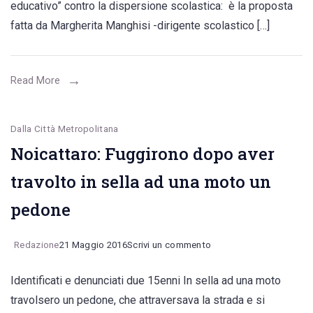
educativo” contro la dispersione scolastica: è la proposta
patto
fatta da Margherita Manghisi -dirigente scolastico […]
educativo
contro
la
Read More
dispersione
scolastica”
Dalla Città Metropolitana
Noicattaro: Fuggirono dopo aver
travolto in sella ad una moto un
pedone
on
Redazione
21 Maggio 2016
Scrivi un commento
Noicattaro:
Identificati e denunciati due 15enni In sella ad una moto
Fuggirono
travolsero un pedone, che attraversava la strada e si
dopo