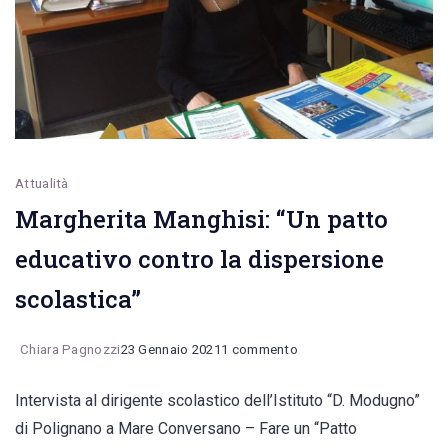
nella
nostra
disponibilità”.
Aperto
il
dibattito
Attualità
Margherita Manghisi: “Un patto
educativo contro la dispersione
scolastica”
su
Chiara Pagnozzi
23 Gennaio 2021
1 commento
Margherita
Intervista al dirigente scolastico dell’Istituto “D. Modugno”
Manghisi:
di Polignano a Mare Conversano – Fare un “Patto
“Un