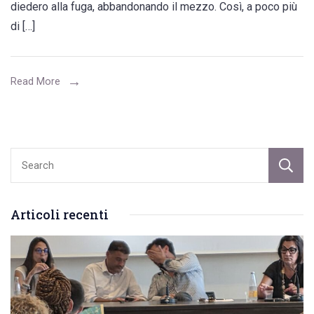
diedero alla fuga, abbandonando il mezzo. Così, a poco più
aver
di […]
travolto
in
sella
Read More
ad
una
moto
un
pedone
Articoli recenti