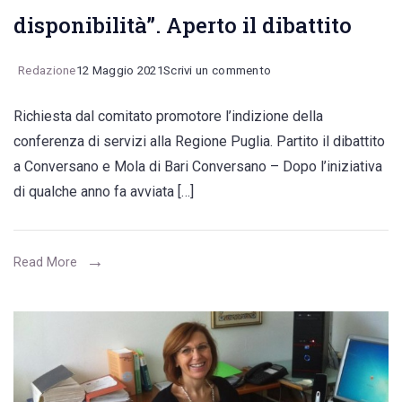
disponibilità”. Aperto il dibattito
on
Redazione
12 Maggio 2021
Scrivi un commento
Vincenzo
Richiesta dal comitato promotore l’indizione della
Miccolis:
conferenza di servizi alla Regione Puglia. Partito il dibattito
“Rivediamo
a Conversano e Mola di Bari Conversano – Dopo l’iniziativa
i
di qualche anno fa avviata […]
confini
territoriali,
il
Read More
tratto
costiero
di
Cozze
torni