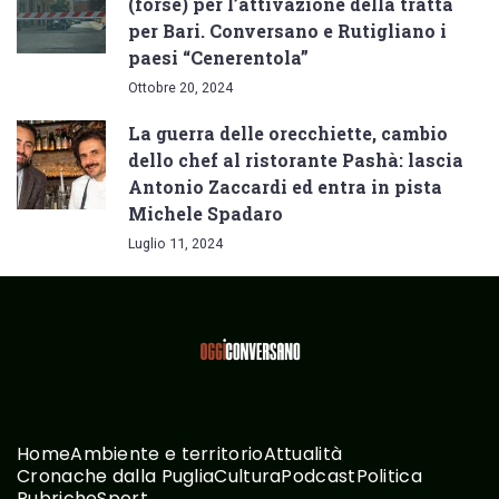
(forse) per l’attivazione della tratta
per Bari. Conversano e Rutigliano i
paesi “Cenerentola”
Ottobre 20, 2024
La guerra delle orecchiette, cambio
dello chef al ristorante Pashà: lascia
Antonio Zaccardi ed entra in pista
Michele Spadaro
Luglio 11, 2024
Home
Ambiente e territorio
Attualità
Cronache dalla Puglia
Cultura
Podcast
Politica
Rubriche
Sport