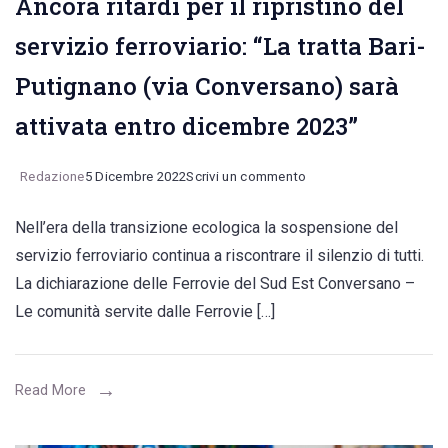
Ancora ritardi per il ripristino del
Mare,
servizio ferroviario: “La tratta Bari-
Rutigliano)
Putignano (via Conversano) sarà
attivata entro dicembre 2023”
on
Redazione
5 Dicembre 2022
Scrivi un commento
Ancora
Nell’era della transizione ecologica la sospensione del
ritardi
servizio ferroviario continua a riscontrare il silenzio di tutti.
per
La dichiarazione delle Ferrovie del Sud Est Conversano –
il
Le comunità servite dalle Ferrovie […]
ripristino
del
servizio
Read More
ferroviario:
“La