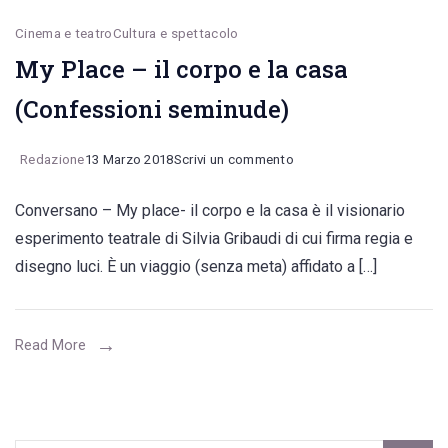
Cinema e teatro
Cultura e spettacolo
My Place – il corpo e la casa
(Confessioni seminude)
on
Redazione
13 Marzo 2018
Scrivi un commento
My
Conversano – My place- il corpo e la casa è il visionario
Place
esperimento teatrale di Silvia Gribaudi di cui firma regia e
–
disegno luci. È un viaggio (senza meta) affidato a […]
il
corpo
e
Read More
la
casa
(Confessioni