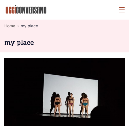
Skip
OggiConversano
to
content
Home
my place
my place