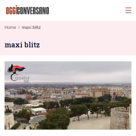
Skip
OggiConversano
to
content
Home
maxi blitz
maxi blitz