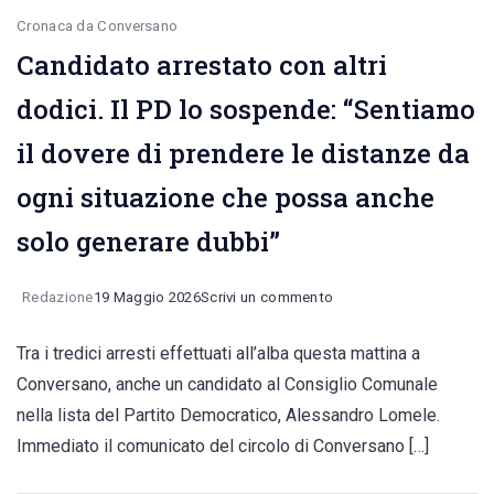
Cronaca da Conversano
Candidato arrestato con altri
dodici. Il PD lo sospende: “Sentiamo
il dovere di prendere le distanze da
ogni situazione che possa anche
solo generare dubbi”
on
Redazione
19 Maggio 2026
Scrivi un commento
Candidato
Tra i tredici arresti effettuati all’alba questa mattina a
arrestato
Conversano, anche un candidato al Consiglio Comunale
con
nella lista del Partito Democratico, Alessandro Lomele.
altri
Immediato il comunicato del circolo di Conversano […]
dodici.