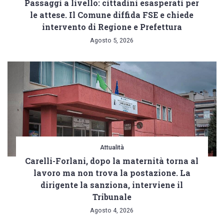
Passaggi a livello: cittadini esasperati per
possa
le attese. Il Comune diffida FSE e chiede
anche
intervento di Regione e Prefettura
solo
Agosto 5, 2026
generare
dubbi”
Attualità
Carelli-Forlani, dopo la maternità torna al
lavoro ma non trova la postazione. La
dirigente la sanziona, interviene il
Tribunale
Agosto 4, 2026