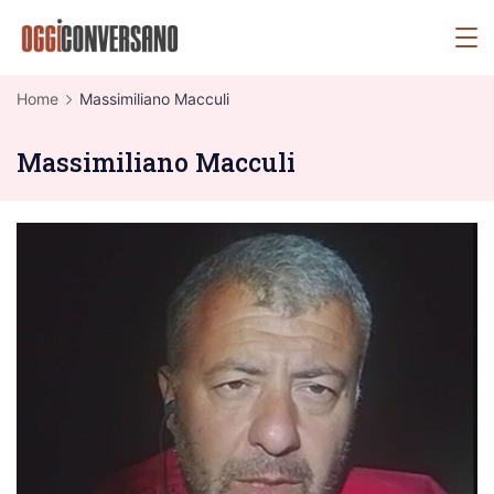
Skip
OggiConversano
to
content
Home
Massimiliano Macculi
Massimiliano Macculi