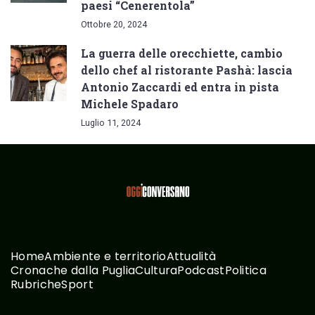
paesi “Cenerentola”
Ottobre 20, 2024
La guerra delle orecchiette, cambio
dello chef al ristorante Pashà: lascia
Antonio Zaccardi ed entra in pista
Michele Spadaro
Luglio 11, 2024
Home
Ambiente e territorio
Attualità
Cronache dalla Puglia
Cultura
Podcast
Politica
Rubriche
Sport