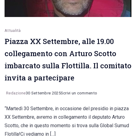
Attualità
Piazza XX Settembre, alle 19.00
collegamento con Arturo Scotto
imbarcato sulla Flottilla. Il comitato
invita a partecipare
on
Redazione
30 Settembre 2025
Scrivi un commento
Piazza
“Martedì 30 Settembre, in occasione del presidio in piazza
XX
XX Settembre, avremo in collegamento il deputato Arturo
Settembre,
Scotto, che in questo momento si trova sulla Global Sumud
alle
Flotilla!Ci vediamo in […]