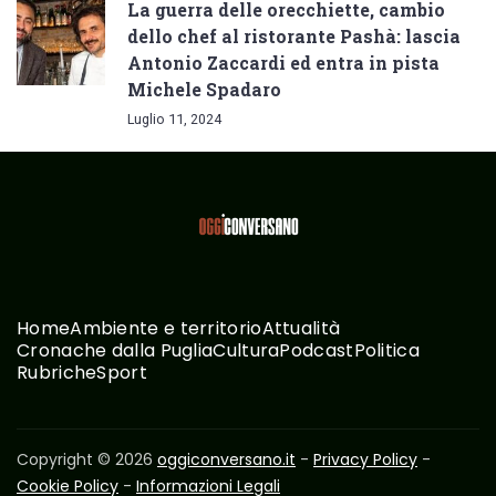
La guerra delle orecchiette, cambio
dello chef al ristorante Pashà: lascia
Antonio Zaccardi ed entra in pista
Michele Spadaro
Luglio 11, 2024
Home
Ambiente e territorio
Attualità
Cronache dalla Puglia
Cultura
Podcast
Politica
Rubriche
Sport
Copyright © 2026
oggiconversano.it
-
Privacy Policy
-
Cookie Policy
-
Informazioni Legali