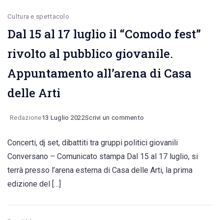
Cultura e spettacolo
Dal 15 al 17 luglio il “Comodo fest”
rivolto al pubblico giovanile.
Appuntamento all’arena di Casa
delle Arti
on
Redazione
13 Luglio 2022
Scrivi un commento
Dal
Concerti, dj set, dibattiti tra gruppi politici giovanili
15
Conversano – Comunicato stampa Dal 15 al 17 luglio, si
al
terrà presso l’arena esterna di Casa delle Arti, la prima
17
edizione del […]
luglio
il