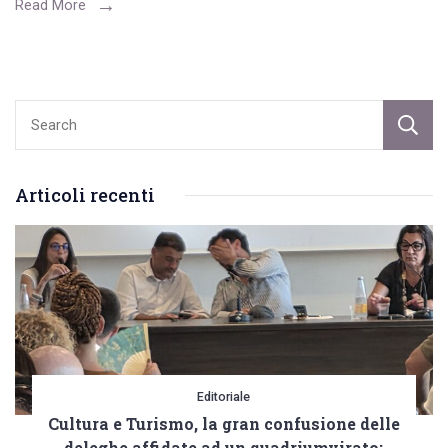
“Comodo
Read More
fest”
rivolto
al
pubblico
giovanile.
Appuntamento
Articoli recenti
all’arena
di
Casa
delle
Arti
Editoriale
Cultura e Turismo, la gran confusione delle
deleghe affidate ad un quadriumvirato: