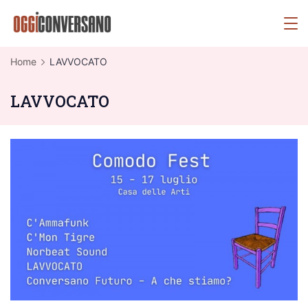
Skip
OggiConversano
to
content
Home
LAVVOCATO
LAVVOCATO