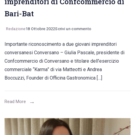
imprenditori di Confcommercio di
Bari-Bat
on
Redazione
18 Ottobre 2022
Scrivi un commento
Giulia
Importante riconoscimento a due giovani imprenditori
Pascale
conversanesi Conversano – Giulia Pascale, presidente di
e
Confcommercio di Conversano e titolare dell’esercizio
Andrea
commerciale “Karma” di via Matteotti e Andrea
Boccuzzi
Boccuzzi, Founder di Officina Gastronomica […]
nel
consiglio
dei
Read More
giovani
imprenditori
di