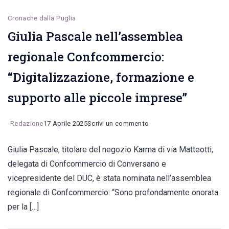
Cronache dalla Puglia
Giulia Pascale nell’assemblea
regionale Confcommercio:
“Digitalizzazione, formazione e
supporto alle piccole imprese”
on
Redazione
17 Aprile 2025
Scrivi un commento
Giulia
Giulia Pascale, titolare del negozio Karma di via Matteotti,
Pascale
delegata di Confcommercio di Conversano e
nell’assemblea
vicepresidente del DUC, è stata nominata nell’assemblea
regionale
regionale di Confcommercio: “Sono profondamente onorata
Confcommercio:
per la […]
“Digitalizzazione,