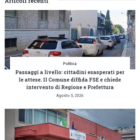
Articoli recenti
la
stella
di
qualità
Politica
Passaggi a livello: cittadini esasperati per
le attese. Il Comune diffida FSE e chiede
intervento di Regione e Prefettura
Agosto 5, 2026