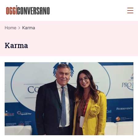
Skip
OggiConversano
to
content
Home
Karma
Karma