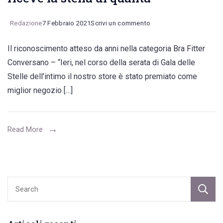
on
Redazione
7 Febbraio 2021
Scrivi un commento
Giulia
Il riconoscimento atteso da anni nella categoria Bra Fitter
Pascale:
Conversano – “Ieri, nel corso della serata di Gala delle
“Non
Stelle dell’intimo il nostro store è stato premiato come
so
miglior negozio […]
esprimere
a
parole
Read More
la
felicità
che
provo”.
Karma
riceve