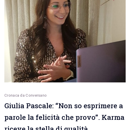
Confcommercio
di
Bari-
Bat
Cronaca da Conversano
Giulia Pascale: “Non so esprimere a
parole la felicità che provo”. Karma
riceve la stella di qualità