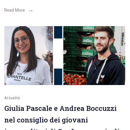
formazione
e
Read More
supporto
alle
piccole
imprese”
Attualità
Giulia Pascale e Andrea Boccuzzi
nel consiglio dei giovani