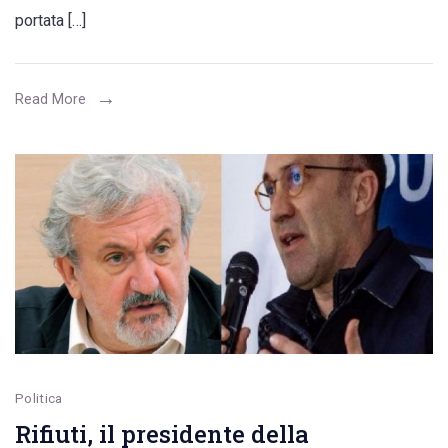
armadi,
portata […]
servizi
di
piatti,
Read More
tavoli
sedie
e
scrivanie?
In
via
Castellana
operativo
dal
13
Politica
giugno
Rifiuti, il presidente della