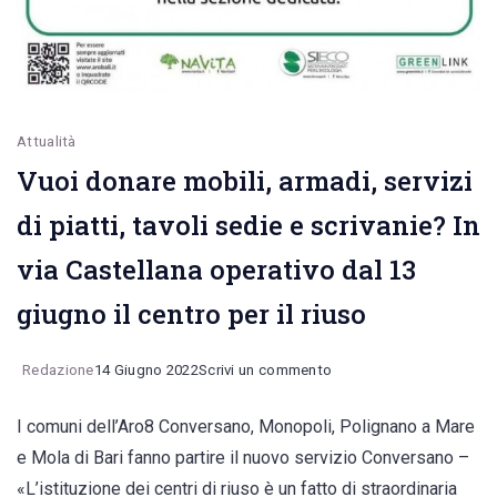
Attualità
Vuoi donare mobili, armadi, servizi
di piatti, tavoli sedie e scrivanie? In
via Castellana operativo dal 13
giugno il centro per il riuso
on
Redazione
14 Giugno 2022
Scrivi un commento
Vuoi
I comuni dell’Aro8 Conversano, Monopoli, Polignano a Mare
donare
e Mola di Bari fanno partire il nuovo servizio Conversano –
mobili,
«L’istituzione dei centri di riuso è un fatto di straordinaria