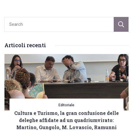
“Emiliano
va
invitato
con
urgenza
Articoli recenti
ad
un
Consiglio
Comunale
monotematico”
Editoriale
Cultura e Turismo, la gran confusione delle
deleghe affidate ad un quadriumvirato:
Martino, Gungolo, M. Lovascio, Ramunni