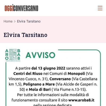
Skip
OggiConversano
to
content
Home
Elvira Tarsitano
Elvira Tarsitano