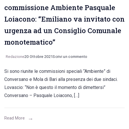
il
commissione Ambiente Pasquale
centro
Loiacono: “Emiliano va invitato con
per
il
urgenza ad un Consiglio Comunale
riuso
monotematico”
on
Redazione
20 Ottobre 2021
Scrivi un commento
Rifiuti,
Si sono riunite le commissioni speciali “Ambiente” di
il
Conversano e Mola di Bari alla presenza dei due sindaci.
presidente
Lovascio: “Non è questo il momento di dimettersi”
della
Conversano – Pasquale Loiacono, […]
commissione
Ambiente
Pasquale
Read More
Loiacono: