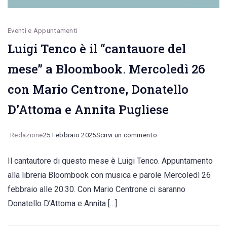
Eventi e Appuntamenti
Luigi Tenco è il “cantauore del
mese” a Bloombook. Mercoledì 26
con Mario Centrone, Donatello
D’Attoma e Annita Pugliese
on
Redazione
25 Febbraio 2025
Scrivi un commento
Luigi
Il cantautore di questo mese è Luigi Tenco. Appuntamento
Tenco
alla libreria Bloombook con musica e parole Mercoledì 26
è
febbraio alle 20.30. Con Mario Centrone ci saranno
il
Donatello D’Attoma e Annita […]
“cantauore
del