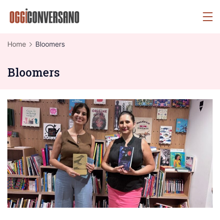
Skip
OggiConversano
to
content
Home
Bloomers
Bloomers