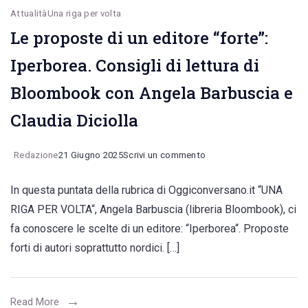
Attualità
Una riga per volta
Le proposte di un editore “forte”:
Iperborea. Consigli di lettura di
Bloombook con Angela Barbuscia e
Claudia Diciolla
on
Redazione
21 Giugno 2025
Scrivi un commento
Le
In questa puntata della rubrica di Oggiconversano.it “UNA
proposte
RIGA PER VOLTA“, Angela Barbuscia (libreria Bloombook), ci
di
fa conoscere le scelte di un editore: “Iperborea“. Proposte
un
forti di autori soprattutto nordici. […]
editore
“forte”:
Iperborea.
Read More