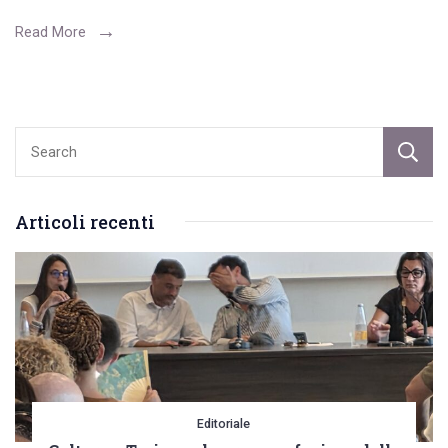
mese”
Read More
a
Bloombook.
Mercoledì
26
con
Mario
Articoli recenti
Centrone,
Donatello
D’Attoma
e
Annita
Pugliese
Editoriale