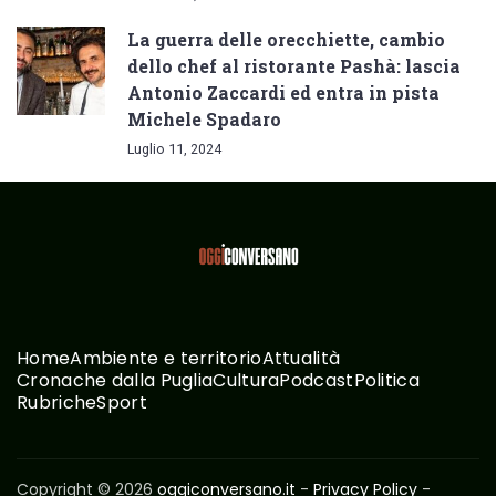
La guerra delle orecchiette, cambio
dello chef al ristorante Pashà: lascia
Antonio Zaccardi ed entra in pista
Michele Spadaro
Luglio 11, 2024
Home
Ambiente e territorio
Attualità
Cronache dalla Puglia
Cultura
Podcast
Politica
Rubriche
Sport
Copyright © 2026
oggiconversano.it
-
Privacy Policy
-