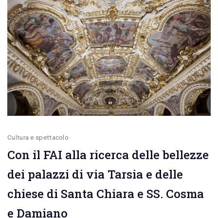
Battisti
il
lavoro
scritto
da
Maria
Sportelli
e
dedicato
Cultura e spettacolo
a
Con il FAI alla ricerca delle bellezze
Gino
Locaputo
dei palazzi di via Tarsia e delle
chiese di Santa Chiara e SS. Cosma
e Damiano