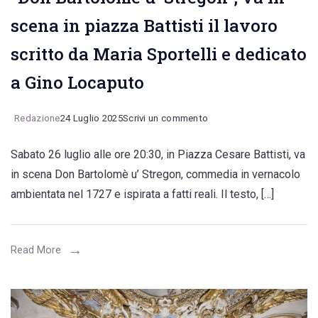
lavoro
scena in piazza Battisti il lavoro
filologico-
erudito”
scritto da Maria Sportelli e dedicato
a Gino Locaputo
on
Redazione
24 Luglio 2025
Scrivi un commento
“Don
Sabato 26 luglio alle ore 20:30, in Piazza Cesare Battisti, va
Bartolomè
in scena Don Bartolomè u’ Stregon, commedia in vernacolo
u’
ambientata nel 1727 e ispirata a fatti reali. Il testo, […]
Stregon”,
va
in
Read More
scena
in
piazza