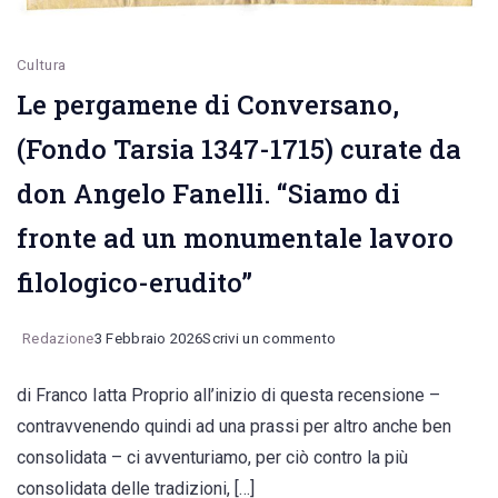
Cultura
Le pergamene di Conversano,
(Fondo Tarsia 1347-1715) curate da
don Angelo Fanelli. “Siamo di
fronte ad un monumentale lavoro
filologico-erudito”
on
Redazione
3 Febbraio 2026
Scrivi un commento
Le
di Franco Iatta Proprio all’inizio di questa recensione –
pergamene
contravvenendo quindi ad una prassi per altro anche ben
di
consolidata – ci avventuriamo, per ciò contro la più
Conversano,
consolidata delle tradizioni, […]