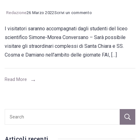
on
Redazione
26 Marzo 2022
Scrivi un commento
Con
I visitatori saranno accompagnati dagli studenti del liceo
il
scientifico Simone-Morea Conversano – Sarà possibile
FAI
visitare gli straordinari complessi di Santa Chiara e SS.
alla
Cosma e Damiano nell’ambito delle giornate FAI, […]
ricerca
delle
bellezze
Read More
dei
palazzi
di
via
Tarsia
e
Articoli recenti