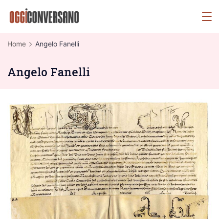
Skip
OggiConversano
to
content
Home
Angelo Fanelli
Angelo Fanelli