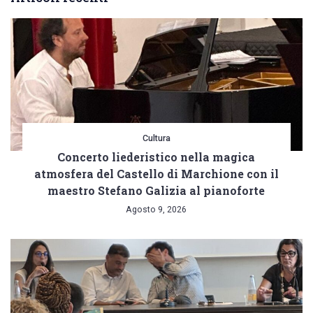
delle
chiese
di
Santa
Chiara
e
SS.
Cultura
Concerto liederistico nella magica
Cosma
atmosfera del Castello di Marchione con il
e
maestro Stefano Galizia al pianoforte
Damiano
Agosto 9, 2026